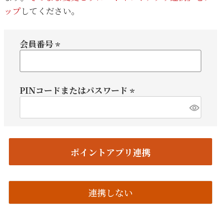
ップ
してください。
会員番号
(必
須)
PINコードまたはパスワード
(必
須)
ポイントアプリ連携
連携しない