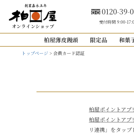
0120-39-0
受付時間 9:00-17:
オンラインショップ
柏屋薄皮饅頭
限定品
和菓
トップページ
会員カード認証
こしあん
内祝い（お返し
結婚内祝い
結婚式引き出
出産内祝い
快気祝い
5個入り
8個入り
5
柏屋ポイントアプ
入園・入学の
10個入り
16個入り
1
柏屋ポイントアプ
その他の内祝
リ連携」をタップ
mini
せいろ薄皮