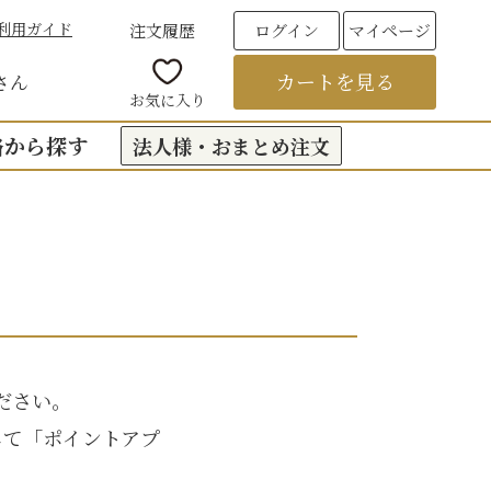
利用ガイド
注文履歴
ログイン
マイページ
カートを見る
さん
お気に入り
格から探す
法人様・おまとめ注文
00円台の贈りもの
（おくもつ）
00円台の贈りもの
法要のお返し（引き出物）
00円台の贈りもの
つ
お彼岸
00円台の贈りもの
ださい。
00円台の贈りもの
して「ポイントアプ
6,000円以上
フト
饅頭