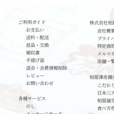
ご利用ガイド
株式会社柏
お支払い
会社概
送料・配送
プライ
返品・交換
特定商
領収書
メルマ
手提げ袋
店舗一
退会・会員情報削除
レビュー
柏屋薄皮饅
お問い合わせ
こだわ
日本三
各種サービス
柏屋誕
のし
食べ方
メッセージカード