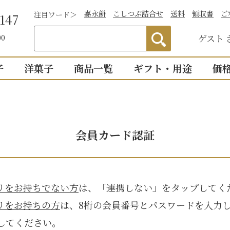
嘉永餅
こしつぶ詰合せ
送料
領収書
ご
注目ワード＞
147
ゲスト
00
子
洋菓子
商品一覧
ギフト・用途
価
わかりやすい説
）
つぶあん
お祝い
詰合せ・贈答
仏事
1,0
明付き一覧
結婚祝い
御供物
2,0
ついつい
会員カード認証
全商品一覧
物
出産祝い
法事・
3,0
こし・つぶ1個ず
誕生日・長寿のお祝い
お盆・
4,0
その他のお祝い
個入り
8個入り
詰合せ16個入
リをお持ちでない方
は、「連携しない」をタップしてく
5,0
お祝返し
手土産
こし・つぶ各8個
0個入り
16個入り
リをお持ちの方
は、8桁の会員番号とパスワードを入力
い・お返し
プチギ
してください。
mini
せいろ薄皮
【かす紙包み】贈答・薄皮