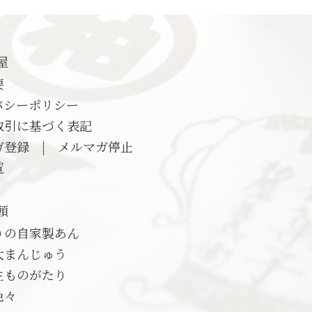
屋
要
バシーポリシー
取引に基づく表記
ガ登録
|
メルマガ停止
覧
頭
りの自家製あん
大まんじゅう
生ものがたり
色々