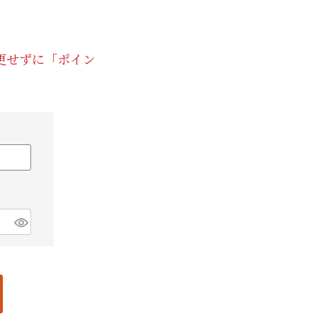
紙袋
〜
円
ト
更せずに「ポイン
検索