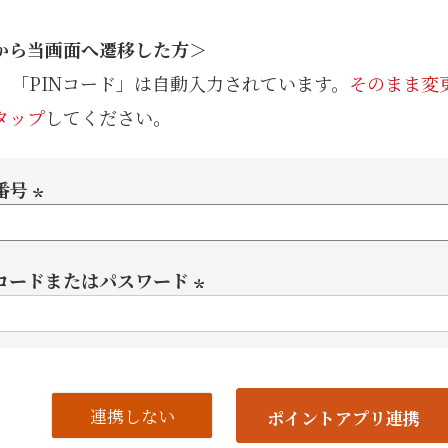
手提げ
から当画面へ遷移した方＞
eギフ
」「PINコード」は自動入力されています。
そのまま変
タップ
してください。
番号
(必
須)
Nコードまたはパスワード
(必
須)
連携しない
ポイントアプリ連携