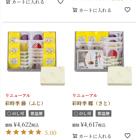
カートに入れる
カートに入れる
リニューアル
リニューアル
彩時季 藤（ふじ）
彩時季 郷（さと）
〇 のし可
常温便
〇 のし可
常温便
¥
4,622
¥
4,617
価格
税込
価格
税込
5.00
カートに入れる