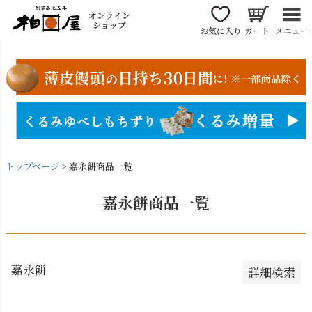
〜
オンライン
商品番号/JANコード
ショップ
お気に入り
カート
メニュー
並び順
新着順
登録順
価格が安い順
価格が高い順
トップページ
嘉永餅商品一覧
優先度順
レビュー順
嘉永餅商品一覧
キーワードヒット順
検索
嘉永餅
詳細検索