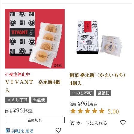
※受注停止中
創菓 嘉永餅（かえいもち）
ＶＩＶＡＮＴ 嘉永餅4個
4個入
入
× のし不可
常温便
× のし不可
常温便
¥
961
価格
税込
¥
961
5.00
価格
税込
在庫切れ
カートに入れる
詳細を見る