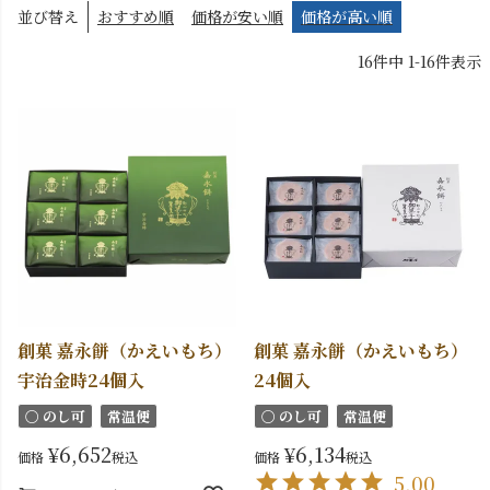
並び替え
おすすめ順
価格が安い順
価格が高い順
16
件中
1
-
16
件表示
創菓 嘉永餅（かえいもち）
創菓 嘉永餅（かえいもち）
宇治金時24個入
24個入
〇 のし可
常温便
〇 のし可
常温便
¥
6,652
¥
6,134
価格
税込
価格
税込
5.00