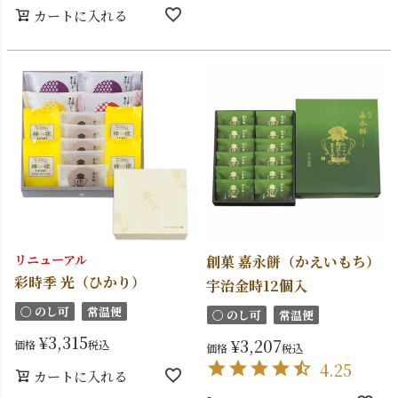
カートに入れる
リニューアル
創菓 嘉永餅（かえいもち）
彩時季 光（ひかり）
宇治金時12個入
〇 のし可
常温便
〇 のし可
常温便
¥
3,315
¥
3,207
価格
税込
価格
税込
4.25
カートに入れる