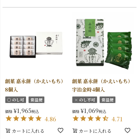
創菓 嘉永餅（かえいもち）
創菓 嘉永餅（かえいもち）
8個入
宇治金時4個入
〇 のし可
常温便
× のし不可
常温便
¥
1,965
¥
1,069
価格
税込
価格
税込
4.86
4.71
カートに入れる
カートに入れる