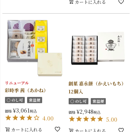
カートに入れる
リニューアル
創菓 嘉永餅（かえいもち）
彩時季 茜（あかね）
12個入
〇 のし可
常温便
〇 のし可
常温便
¥
3,061
¥
2,948
価格
税込
価格
税込
4.00
5.00
カートに入れる
カートに入れる