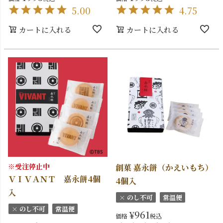
5.00
4.75
カートに入れる
カートに入れる
※受注停止中
創菓 嘉永餅（かえいもち）
ＶＩＶＡＮＴ 嘉永餅4個
4個入
入
× のし不可
常温便
× のし不可
常温便
¥
961
価格
税込