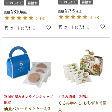
× のし不可
常温便
× のし不可
常温便
¥
799
¥
810
価格
税込
価格
税込
4.78
5.00
カートに入れる
カートに入れる
宮城柏屋＆オンラインショップ
くるみ増量、2倍に
限定
くるみゆべし もちずり 5個
仙臺バターミルクケーキ3
入