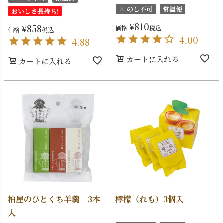
× のし不可
常温便
おいしさ長持ち!
¥
810
¥
858
価格
税込
価格
税込
4.00
4.88
カートに入れる
カートに入れる
柏屋のひとくち羊羹 3本
檸檬（れも）3個入
入