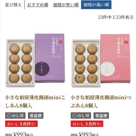
並び替え
おすすめ順
価格が安い順
価格が高い順
23
件中
1
-
23
件表示
小さな柏屋薄皮饅頭miniこ
小さな柏屋薄皮饅頭miniつ
しあん8個入
ぶあん8個入
〇 のし可
常温便
〇 のし可
常温便
おいしさ長持ち!
おいしさ長持ち!
¥
993
¥
993
価格
税込
価格
税込