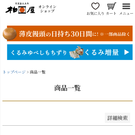
〜
オンライン
商品番号/JANコード
ショップ
お気に入り
カート
メニュー
並び順
新着順
登録順
価格が安い順
価格が高い順
トップページ
商品一覧
優先度順
レビュー順
商品一覧
キーワードヒット順
検索
詳細検索