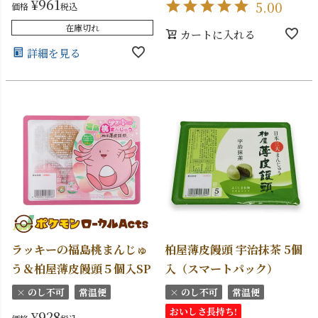
¥
961
5.00
価格
税込
在庫切れ
カートに入れる
詳細を見る
ラッキーの福島桃まんじゅ
柏屋薄皮饅頭 宇治抹茶 5個
う＆柏屋薄皮饅頭５個入SP
入（スマートパック）
× のし不可
常温便
× のし不可
常温便
おいしさ長持ち!
¥
928