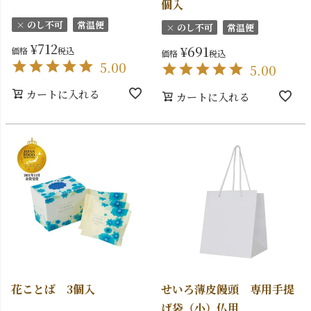
個入
× のし不可
常温便
× のし不可
常温便
¥
712
¥
691
価格
税込
価格
税込
5.00
5.00
カートに入れる
カートに入れる
花ことば 3個入
せいろ薄皮饅頭 専用手提
げ袋（小）仏用