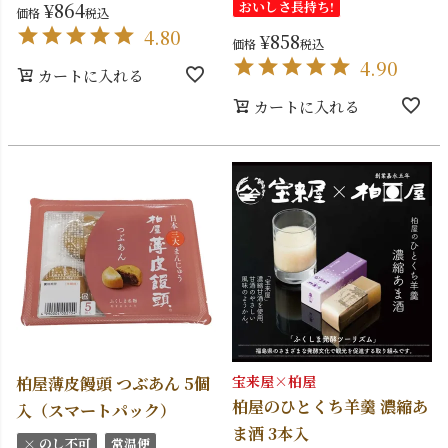
¥
864
おいしさ長持ち!
価格
税込
4.80
¥
858
価格
税込
4.90
カートに入れる
カートに入れる
宝来屋×柏屋
柏屋薄皮饅頭 つぶあん 5個
柏屋のひとくち羊羹 濃縮あ
入（スマートパック）
ま酒 3本入
× のし不可
常温便