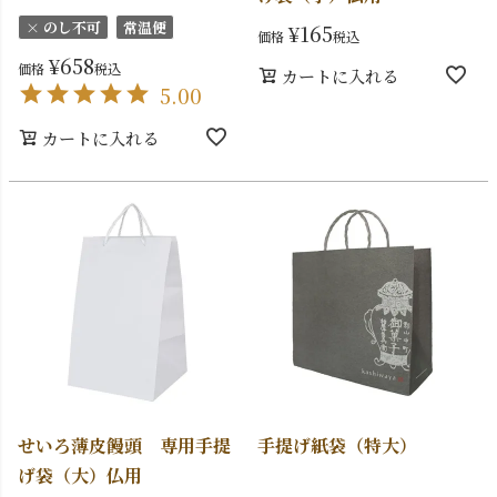
× のし不可
常温便
¥
165
価格
税込
¥
658
価格
税込
カートに入れる
5.00
カートに入れる
せいろ薄皮饅頭 専用手提
手提げ紙袋（特大）
げ袋（大）仏用