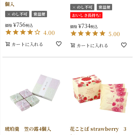
個入
× のし不可
常温便
× のし不可
常温便
おいしさ長持ち!
¥
756
¥
734
価格
税込
価格
税込
4.00
5.00
カートに入れる
カートに入れる
琥珀羹 笠の露4個入
花ことば strawberry 3