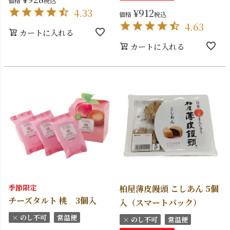
価格
税込
4.33
¥
912
価格
税込
4.63
カートに入れる
カートに入れる
季節限定
柏屋薄皮饅頭 こしあん 5個
チーズタルト 桃 3個入
入（スマートパック）
× のし不可
常温便
× のし不可
常温便