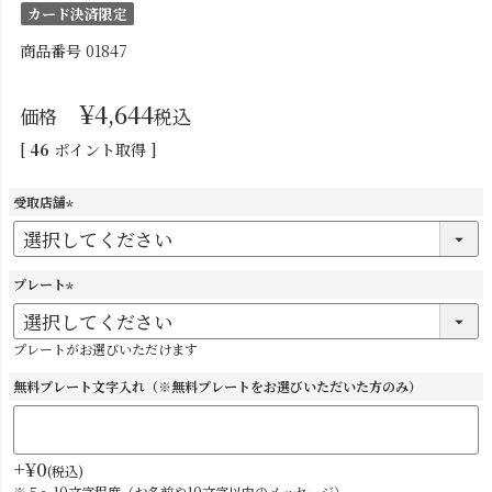
カード決済限定
商品番号
01847
¥
4,644
価格
税込
[
46
ポイント取得 ]
受取店舗
(
必
須
プレート
)
(
必
プレートがお選びいただけます
須
)
無料プレート文字入れ（※無料プレートをお選びいただいた方のみ）
+
¥
0
税込
※５～10文字程度（お名前や10文字以内のメッセージ）