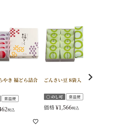
らやき 福どら詰合
ごんさい豆 8袋入
〇 のし可
常温便
常温便
価格
¥
1,566
462
税込
税込