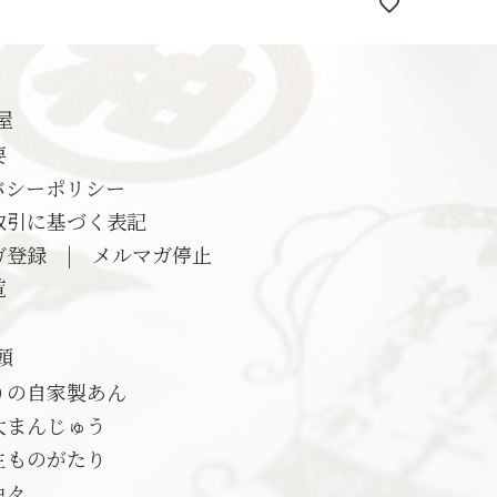
屋
要
バシーポリシー
取引に基づく表記
ガ登録
|
メルマガ停止
覧
頭
りの自家製あん
大まんじゅう
生ものがたり
色々