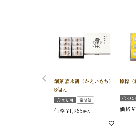
創菓 嘉永餅（かえいもち）
檸檬（
8個入
〇 のし
〇 のし可
常温便
価格
¥
価格
¥
1,965
税込