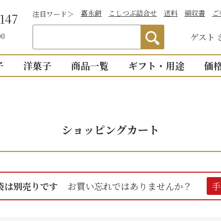
嘉永餅
こしつぶ詰合せ
送料
領収書
ご
注目ワード＞
147
ゲスト
00
子
洋菓子
商品一覧
ギフト・用途
価
わかりやすい説
）
つぶあん
お祝い
詰合せ・贈答
仏事
1,0
明付き一覧
結婚祝い
御供物
2,0
ついつい
ショッピングカート
全商品一覧
物
出産祝い
法事・
3,0
こし・つぶ1個ず
誕生日・長寿のお祝い
お盆・
4,0
その他のお祝い
個入り
8個入り
詰合せ16個入
5,0
袋は別売りです
お買い忘れではありませんか？
手
お祝返し
手土産
こし・つぶ各8個
0個入り
16個入り
い・お返し
プチギ
mini
せいろ薄皮
【かす紙包み】贈答・薄皮