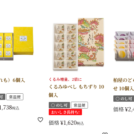
くるみ増量、2倍に
れも）6個入
柏屋のど
くるみゆべし もちずり 10
せ 10個入
個入
可
常温便
〇 のし可
〇 のし可
常温便
1,738
価格
¥
2,
税込
おいしさ長持ち!
価格
¥
1,620
税込