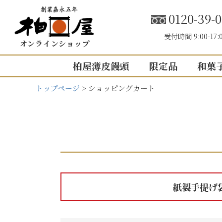
0120-39-0
受付時間 9:00-17:
オンラインショップ
柏屋薄皮饅頭
限定品
和菓
トップページ
ショッピングカート
こしあん
内祝い（お返し
結婚内祝い
結婚式引き出
出産内祝い
快気祝い
5個入り
8個入り
5
紙製手提げ
入園・入学の
10個入り
16個入り
1
その他の内祝
mini
せいろ薄皮