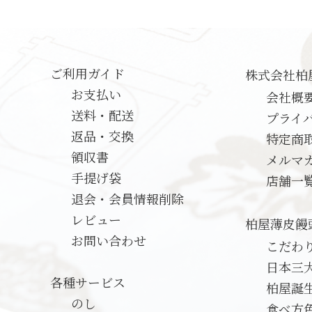
ご利用ガイド
株式会社柏
お支払い
会社概
送料・配送
プライ
返品・交換
特定商
領収書
メルマ
手提げ袋
店舗一
退会・会員情報削除
レビュー
柏屋薄皮饅
お問い合わせ
こだわ
日本三
各種サービス
柏屋誕
のし
食べ方