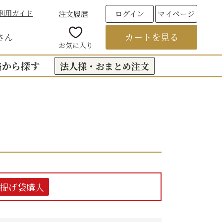
利用ガイド
注文履歴
ログイン
マイページ
カートを見る
さん
お気に入り
格から探す
法人様・おまとめ注文
00円台の贈りもの
（おくもつ）
00円台の贈りもの
法要のお返し（引き出物）
00円台の贈りもの
つ
お彼岸
00円台の贈りもの
00円台の贈りもの
提げ袋購入
6,000円以上
フト
饅頭