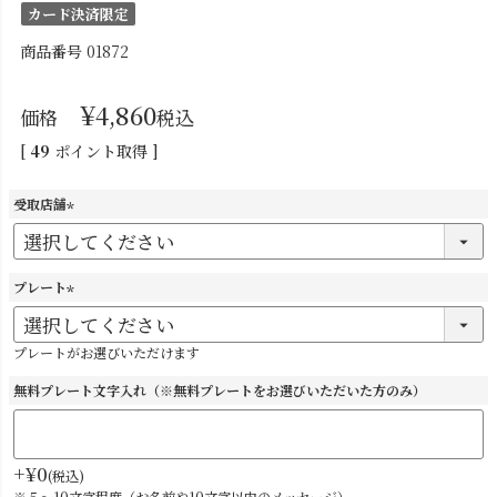
カード決済限定
商品番号
01872
¥
4,860
価格
税込
[
49
ポイント取得 ]
受取店舗
(
必
須
プレート
)
(
必
プレートがお選びいただけます
須
)
無料プレート文字入れ（※無料プレートをお選びいただいた方のみ）
+
¥
0
税込
※５～10文字程度（お名前や10文字以内のメッセージ）