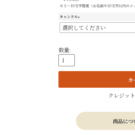
※５～10文字程度（お名前や10文字以内のメ
キャンドル
(
必
須
)
カ
クレジッ
商品につ