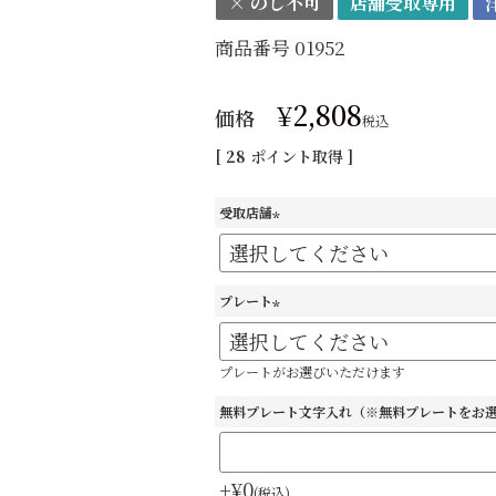
× のし不可
店舗受取専用
商品番号
01952
¥
2,808
価格
税込
[
28
ポイント取得 ]
受取店舗
(
必
須
プレート
)
(
必
プレートがお選びいただけます
須
)
無料プレート文字入れ（※無料プレートをお
+
¥
0
税込