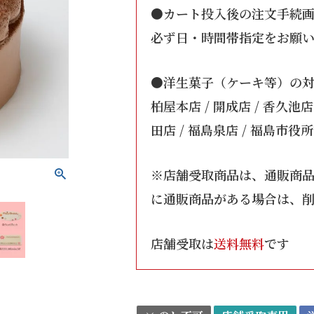
●カート投入後の注文手続
必ず日・時間帯指定をお願
●洋生菓子（ケーキ等）の
柏屋本店 / 開成店 / 香久池店
田店 / 福島泉店 / 福島市役所前
※店舗受取商品は、通販商
に通販商品がある場合は、
店舗受取は
送料無料
です