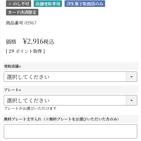
× のし不可
店舗受取専用
洋生菓子取扱店のみ
カード決済限定
商品番号
01967
¥
2,916
価格
税込
[
29
ポイント取得 ]
受取店舗
(
必
須
プレート
)
(
必
プレートがお選びいただけます
須
)
無料プレート文字入れ（※無料プレートをお選びいただいた方のみ）