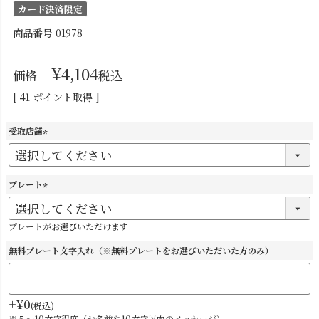
カード決済限定
商品番号
01978
¥
4,104
価格
税込
[
41
ポイント取得 ]
受取店舗
(
必
須
プレート
)
(
必
プレートがお選びいただけます
須
)
無料プレート文字入れ（※無料プレートをお選びいただいた方のみ）
+
¥
0
税込
※５～10文字程度（お名前や10文字以内のメッセージ）