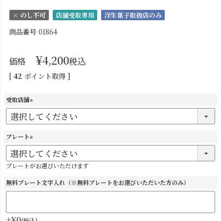
× のし不可
店舗受取専用
洋生菓子取扱店のみ
商品番号
01864
¥
4,200
価格
税込
[
42
ポイント取得 ]
受取店舗
(
必
須
プレート
)
(
必
プレートがお選びいただけます
須
)
無料プレート文字入れ（※無料プレートをお選びいただいた方のみ）
+
¥
0
税込