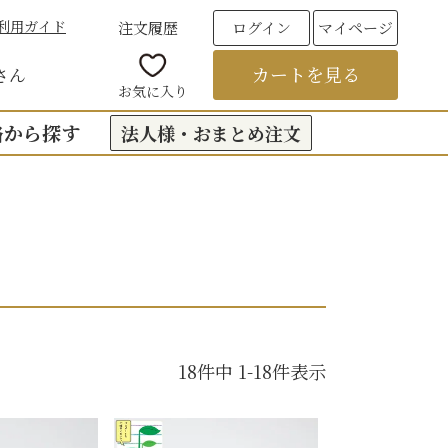
利用ガイド
注文履歴
ログイン
マイページ
カートを見る
さん
お気に入り
格から探す
法人様・おまとめ注文
00円台の贈りもの
（おくもつ）
00円台の贈りもの
法要のお返し（引き出物）
00円台の贈りもの
つ
お彼岸
00円台の贈りもの
00円台の贈りもの
18
件中
1
-
18
件表示
6,000円以上
フト
饅頭