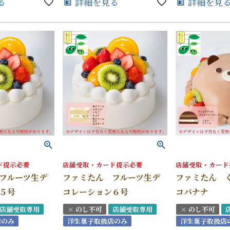
る
詳細を見る
詳細を見
ド提示必要
店舗受取・カード提示必要
店舗受取・カード
フルーツ生デ
ファミたん フルーツ生デ
ファミたん 
５号
コレーション６号
コバナナ
店舗受取専用
× のし不可
店舗受取専用
× のし不可
店のみ
洋生菓子取扱店のみ
洋生菓子取扱店