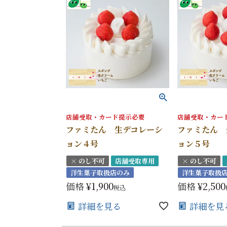
店舗受取・カード提示必要
店舗受取・カー
ファミたん 生デコレーシ
ファミたん 
ョン４号
ョン５号
× のし不可
店舗受取専用
× のし不可
洋生菓子取扱店のみ
洋生菓子取扱
価格
¥
1,900
価格
¥
2,500
税込
詳細を見る
詳細を見