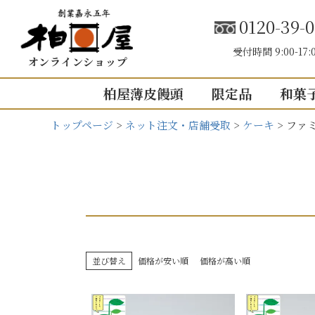
0120-39-0
受付時間 9:00-17:
オンラインショップ
柏屋薄皮饅頭
限定品
和菓
トップページ
ネット注文・店舗受取
ケーキ
ファ
こしあん
内祝い（お返し
結婚内祝い
結婚式引き出
出産内祝い
快気祝い
5個入り
8個入り
5
並び替え
価格が安い順
価格が高い順
入園・入学の
10個入り
16個入り
1
その他の内祝
mini
せいろ薄皮