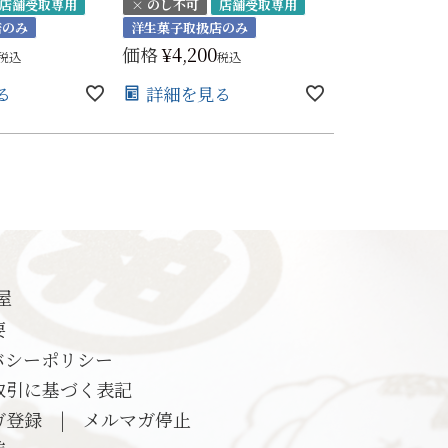
店舗受取専用
× のし不可
店舗受取専用
店のみ
洋生菓子取扱店のみ
価格
¥
4,200
税込
税込
る
詳細を見る
屋
要
バシーポリシー
取引に基づく表記
ガ登録
|
メルマガ停止