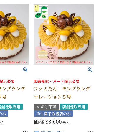
提示必要
店舗受取・カード提示必要
モンブランデ
ファミたん モンブランデ
４号
コレーション５号
店舗受取専用
× のし不可
店舗受取専用
のみ
洋生菓子取扱店のみ
価格
¥
3,600
税込
税込