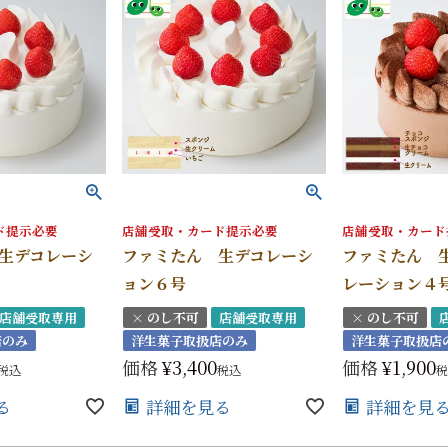
手提げ
eギフ
ド提示必要
店舗受取・カード提示必要
店舗受取・カード
生デコレーシ
ファミたん 生デコレーシ
ファミたん 
ョン６号
レーション４
店舗受取専用
× のし不可
店舗受取専用
× のし不可
店のみ
洋生菓子取扱店のみ
洋生菓子取扱店
価格
¥
3,400
価格
¥
1,900
税込
税込
税
る
詳細を見る
詳細を見