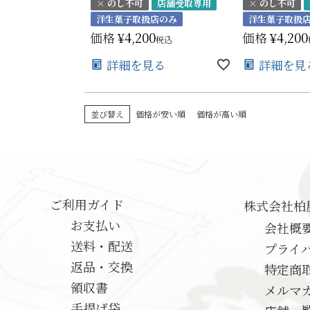
× のし不可
店舗受取専用
× のし不可
洋生菓子取扱店のみ
洋生菓子取扱
価格
¥
4,200
価格
¥
4,200
税込
詳細を見る
詳細を見
並び替え
価格が安い順
価格が高い順
ご利用ガイド
株式会社柏
お支払い
会社概
送料・配送
プライ
返品・交換
特定商
領収書
メルマ
手提げ袋