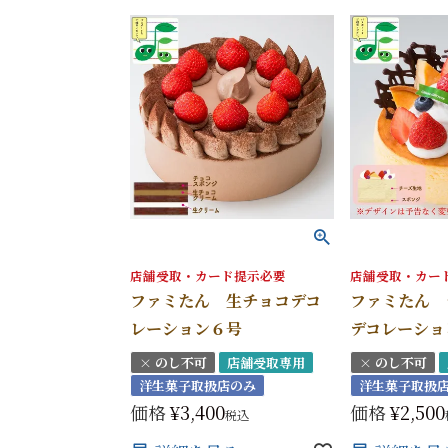
店舗受取・カード提示必要
店舗受取・カー
ファミたん 生チョコデコ
ファミたん 
レーション６号
デコレーショ
× のし不可
店舗受取専用
× のし不可
洋生菓子取扱店のみ
洋生菓子取扱
価格
¥
3,400
価格
¥
2,500
税込