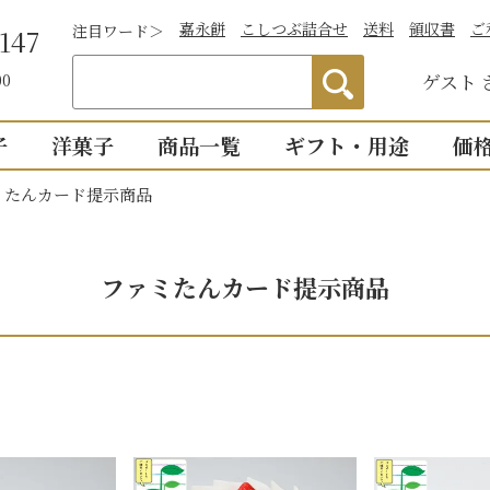
嘉永餅
こしつぶ詰合せ
送料
領収書
ご
注目ワード＞
147
ゲスト
00
子
洋菓子
商品一覧
ギフト・用途
価
ミたんカード提示商品
わかりやすい説
）
つぶあん
お祝い
詰合せ・贈答
仏事
1,0
明付き一覧
結婚祝い
御供物
2,0
ついつい
ファミたんカード提示商品
全商品一覧
物
出産祝い
法事・
3,0
こし・つぶ1個ず
誕生日・長寿のお祝い
お盆・
4,0
その他のお祝い
個入り
8個入り
詰合せ16個入
5,0
お祝返し
手土産
こし・つぶ各8個
0個入り
16個入り
い・お返し
プチギ
mini
せいろ薄皮
【かす紙包み】贈答・薄皮