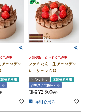
紙袋
〜
円
ト
検索
提示必要
店舗受取・カード提示必要
生チョコデコ
ファミたん 生チョコデコ
号
レーション５号
店舗受取専用
× のし不可
店舗受取専用
のみ
洋生菓子取扱店のみ
価格
¥
2,500
込
税込
る
詳細を見る