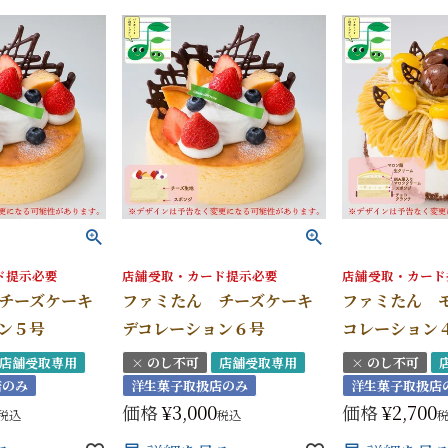
ド提示必要
店舗受取・カード提示必要
店舗受取・カード
チーズケーキ
ファミたん チーズケーキ
ファミたん 
ン５号
デコレーション６号
コレーション
店舗受取専用
× のし不可
店舗受取専用
× のし不可
店のみ
洋生菓子取扱店のみ
洋生菓子取扱店
価格
¥
3,000
価格
¥
2,700
税込
税込