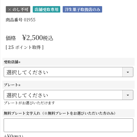
× のし不可
店舗受取専用
洋生菓子取扱店のみ
商品番号
01955
¥
2,500
価格
税込
[
25
ポイント取得 ]
受取店舗
(
必
須
プレート
)
(
必
プレートがお選びいただけます
須
)
無料プレート文字入れ（※無料プレートをお選びいただいた方のみ）
+
¥
0
税込