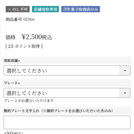
× のし不可
店舗受取専用
洋生菓子取扱店のみ
商品番号
01966
¥
2,500
価格
税込
[
25
ポイント取得 ]
受取店舗
(
必
須
プレート
)
(
必
プレートがお選びいただけます
須
)
無料プレート文字入れ（※無料プレートをお選びいただいた方のみ）
+
¥
0
税込