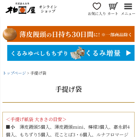
オンライン
ショップ
お気に入り
カート
メニュー
トップページ
手提げ袋
手提げ袋
＜手提げ紙袋 大きさの目安＞
■小
薄皮饅頭5個入、薄皮饅頭mini、檸檬3個入、嘉永餅4
個入、もちずり5個入、花ことば3・6個入、ルナフロマージ