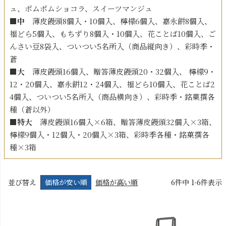
ュ、ポムポムショコラ、スイーツマンジュ
■中
薄皮饅頭8個入・10個入、檸檬6個入、嘉永餅8個入、
福どら5個入、もちずり8個入・10個入、花ことば10個入、ご
んさい豆8袋入、ついつい5名所入（商品縦向き）、彩時季・
蒼
■大
薄皮饅頭16個入、贈答薄皮饅頭20・32個入、 檸檬9・
12・20個入、嘉永餅12・24個入、福どら10個入、花ことば2
4個入、ついつい5名所入（商品横向き）、彩時季・銘菓撰各
種（蒼以外）
■特大
薄皮饅頭16個入×6箱、贈答薄皮饅頭32個入×3箱、
檸檬9個入・12個入・20個入×3箱、彩時季各種・銘菓撰各
種×3箱
並び替え
価格が安い順
価格が高い順
6
件中
1
-
6
件表示