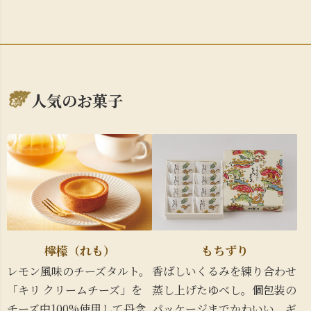
人気のお菓子
檸檬（れも）
もちずり
レモン風味のチーズタルト。
香ばしいくるみを練り合わせ
「キリ クリームチーズ」を
蒸し上げたゆべし。個包装の
チーズ中100%使用して丹念
パッケージまでかわいい、ギ