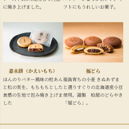
に焼き上げました。
フトにもうれしいお菓子。
嘉永餅（かえいもち）
福どら
ほんのりバター風味の粒あん
福島育ちの小麦 きぬあずま
と松の実を、もちもちとした
と選りすぐりの北海道産小豆
食感の生地で包み焼き上げま
使用。謹製 柏屋のどらやき
した
「福どら」。