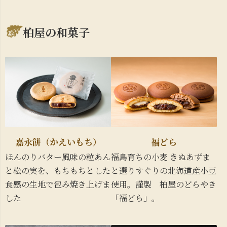
柏屋の和菓子
嘉永餅（かえいもち）
福どら
ほんのりバター風味の粒あん
福島育ちの小麦 きぬあずま
と松の実を、もちもちとした
と選りすぐりの北海道産小豆
食感の生地で包み焼き上げま
使用。謹製 柏屋のどらやき
した
「福どら」。