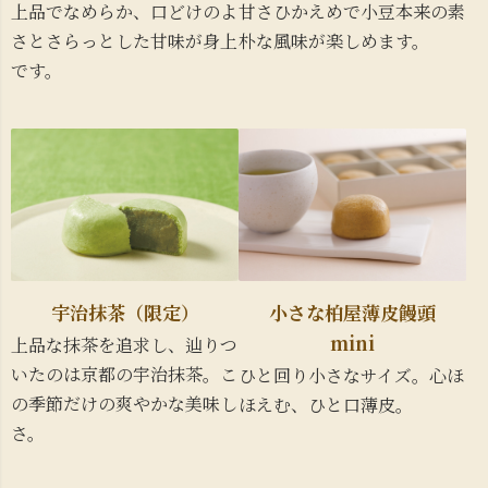
上品でなめらか、口どけのよ
甘さひかえめで小豆本来の素
さとさらっとした甘味が身上
朴な風味が楽しめます。
です。
宇治抹茶（限定）
小さな柏屋薄皮饅頭
mini
上品な抹茶を追求し、辿りつ
いたのは京都の宇治抹茶。こ
ひと回り小さなサイズ。心ほ
の季節だけの爽やかな美味し
ほえむ、ひと口薄皮。
さ。