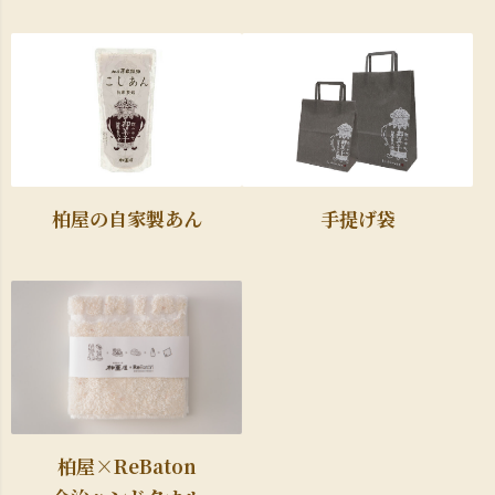
柏屋の自家製あん
手提げ袋
柏屋×ReBaton