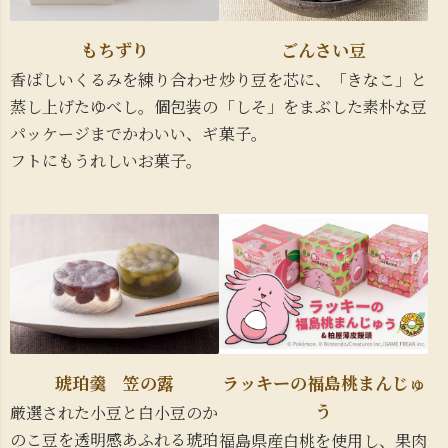
もちずり
ごんさい豆
香ばしいくるみを練り合わせ
炒り豆を芯に、「きなこ」と
蒸し上げたゆべし。個包装の
「しそ」をまぶした素朴な豆
パッケージまでかわいい、ギ
菓子。
フトにもうれしいお菓子。
琥珀羹 笠の露
ラッキーの福島桃まんじゅ
う
厳選された小豆と白小豆のか
のこ豆を透明感あふれる琥珀
福島県産白桃を使用し、果肉