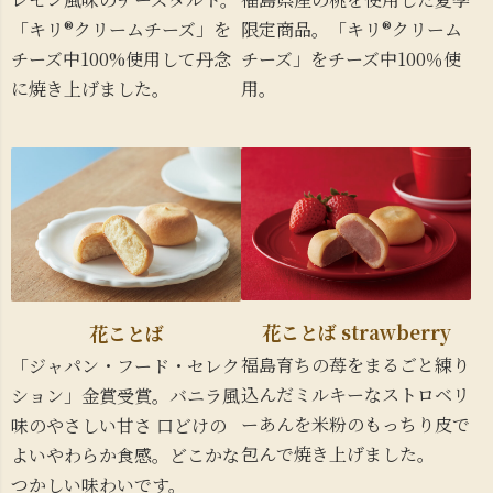
「キリ®クリームチーズ」を
限定商品。「キリ®クリーム
チーズ中100%使用して丹念
チーズ」をチーズ中100％使
に焼き上げました。
用。
花ことば strawberry
花ことば
福島育ちの苺をまるごと練り
「ジャパン・フード・セレク
込んだミルキーなストロベリ
ション」金賞受賞。バニラ風
ーあんを米粉のもっちり皮で
味のやさしい甘さ 口どけの
包んで焼き上げました。
よいやわらか食感。どこかな
つかしい味わいです。