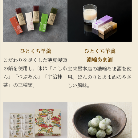
ひとくち羊羹
ひとくち羊羹
濃縮あま酒
こだわりを尽くした薄皮饅頭
の餡を使用し、味は「こしあ
宝来屋本店の濃縮あま酒を使
ん」「つぶあん」「宇治抹
用。ほんのりとあま酒のやさ
茶」の三種類。
しい風味。