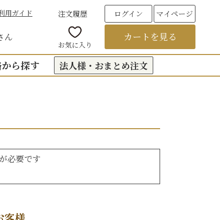
利用ガイド
注文履歴
ログイン
マイページ
カートを見る
さん
お気に入り
格から探す
法人様・おまとめ注文
00円台の贈りもの
（おくもつ）
00円台の贈りもの
法要のお返し（引き出物）
00円台の贈りもの
つ
お彼岸
が必要です
00円台の贈りもの
00円台の贈りもの
6,000円以上
フト
お客様
饅頭