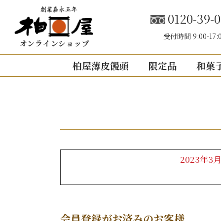
0120-39-0
受付時間 9:00-17:
オンラインショップ
柏屋薄皮饅頭
限定品
和菓
こしあん
内祝い（お返し
結婚内祝い
結婚式引き出
出産内祝い
2023年
快気祝い
5個入り
8個入り
5
入園・入学の
10個入り
16個入り
1
その他の内祝
mini
せいろ薄皮
会員登録がお済みのお客様