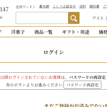
嘉永餅
こしつぶ詰合せ
送料
領収書
ご
注目ワード＞
147
ゲスト
00
子
洋菓子
商品一覧
ギフト・用途
価
わかりやすい説
）
つぶあん
お祝い
詰合せ・贈答
仏事
1,0
ログイン
明付き一覧
結婚祝い
御供物
2,0
ついつい
全商品一覧
物
出産祝い
法事・
3,0
こし・つぶ1個ず
誕生日・長寿のお祝い
お盆・
3月以降ログインされていないお客様
は、
パスワードの再設定
4,0
その他のお祝い
個入り
8個入り
次のボタンよりお進みください
パスワード再設定
詰合せ16個入
5,0
お祝返し
手土産
こし・つぶ各8個
0個入り
16個入り
い・お返し
プチギ
mini
せいろ薄皮
まだご登録がお済みでない
【かす紙包み】贈答・薄皮