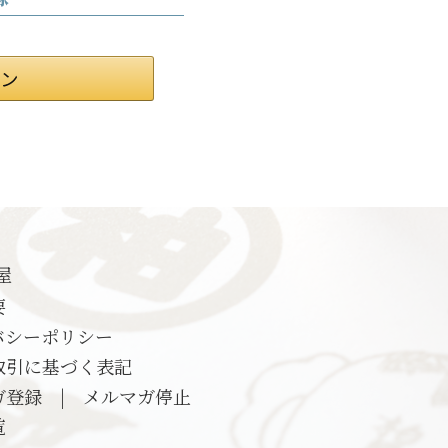
屋
要
バシーポリシー
取引に基づく表記
ガ登録
|
メルマガ停止
覧