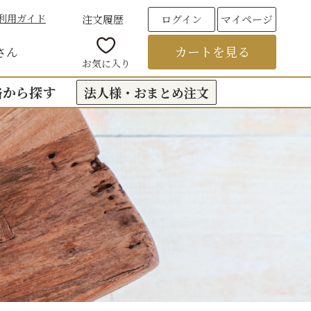
利用ガイド
注文履歴
ログイン
マイページ
カートを見る
さん
お気に入り
格から探す
法人様・おまとめ注文
00円台の贈りもの
（おくもつ）
00円台の贈りもの
法要のお返し（引き出物）
00円台の贈りもの
つ
お彼岸
00円台の贈りもの
00円台の贈りもの
6,000円以上
フト
饅頭