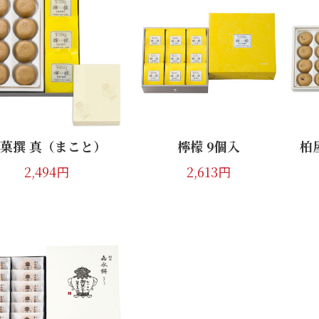
ごんさい豆 8袋入
柏屋薄皮饅頭ついつい
五名所入
1,566円
1,728円
菓撰 真（まこと）
檸檬 9個入
柏
2,494円
2,613円
檸檬 6個入
彩時季 蒼(あお)