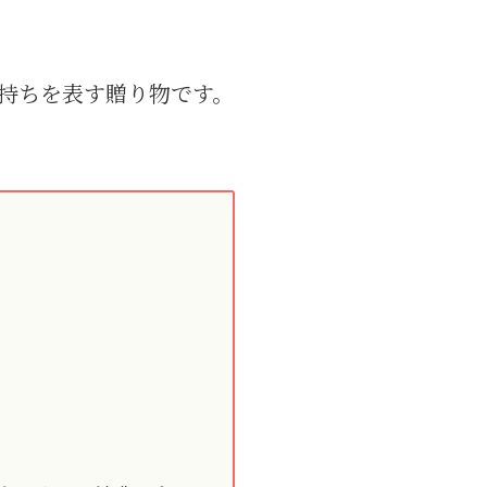
紙袋
〜
円
ト
持ちを表す贈り物です。
検索