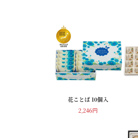
福どら 5個入
1,242円
花ことば 10個入
2,246円