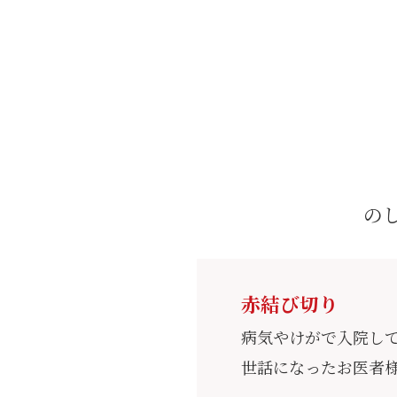
彩時季 茜(あかね)
檸檬 20個入
贈答
5,680円
3,061円
の
贈答・柏屋薄皮饅頭20個入
赤結び切り
3,780円
病気やけがで入院し
世話になったお医者