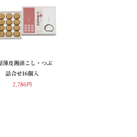
柏屋薄皮饅頭
こしあん10個入
1,728円
屋薄皮饅頭こし・つぶ
詰合せ16個入
2,786円
嘉永餅 8個入