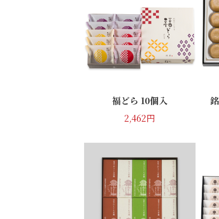
くるみゆべし
もちずり10個入
1,555円
福どら 10個入
銘
2,462円
柏屋薄皮饅頭