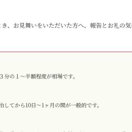
手提げ
eギフ
とき、お見舞いをいただいた方へ、報告とお礼の気
３分の１～半額程度が相場です。
治してから10日～1ヶ月の間が一般的です。