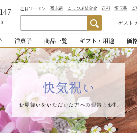
嘉永餅
こしつぶ詰合せ
送料
領収書
ご
注目ワード＞
147
ゲスト
00
子
洋菓子
商品一覧
ギフト・用途
価
わかりやすい説
）
つぶあん
お祝い
詰合せ・贈答
仏事
1,0
明付き一覧
結婚祝い
御供物
2,0
ついつい
全商品一覧
物
出産祝い
法事・
3,0
こし・つぶ1個ず
誕生日・長寿のお祝い
お盆・
4,0
その他のお祝い
個入り
8個入り
詰合せ16個入
5,0
お祝返し
手土産
こし・つぶ各8個
0個入り
16個入り
い・お返し
プチギ
mini
せいろ薄皮
【かす紙包み】贈答・薄皮