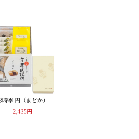
琥珀羹 笠の露8個入
1,501円
彩時季 円（まどか）
2,435円