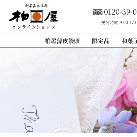
0120-39-0
受付時間 9:00-17:
オンラインショップ
柏屋薄皮饅頭
限定品
和菓
こしあん
内祝い（お返し
結婚内祝い
結婚式引き出
出産内祝い
快気祝い
5個入り
8個入り
5
入園・入学の
10個入り
16個入り
1
その他の内祝
mini
せいろ薄皮