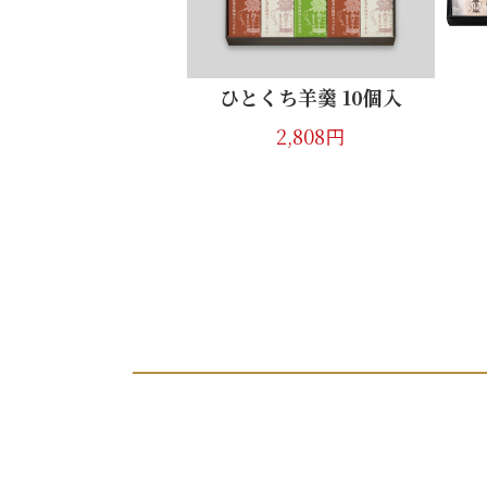
つぶあん10個入
1,728円
ひとくち羊羹 10個入
2,808円