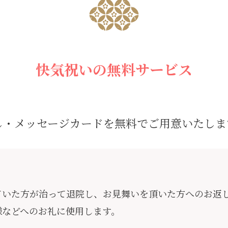
・柏屋薄皮饅頭32個入
彩時季 光(ひかり)
銘菓撰 心（こころ）
嘉永餅 24個入
6,004円
3,315円
3,380円
6,134円
快気祝いの無料サービス
し・メッセージカードを無料でご用意いたしま
彩時季 郷(さと)
彩時季 藤(ふじ)
4,617円
4,622円
ていた方が治って退院し、お見舞いを頂いた方へのお返
様などへのお礼に使用します。