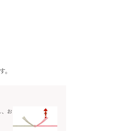
檸檬 12個入
3,477円
す。
し、お