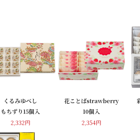
花ことば 6個入
花ことばstrawberry
6個入
1,317円
1,382円
くるみゆべし
花ことばstrawberry
もちずり15個入
10個入
2,332円
2,354円