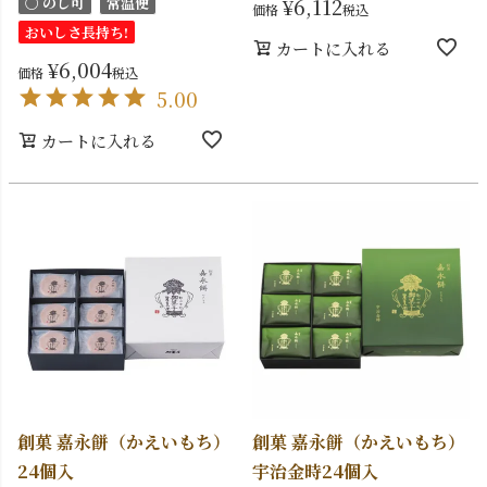
〇 のし可
常温便
¥
6,112
価格
税込
おいしさ長持ち!
カートに入れる
¥
6,004
価格
税込
5.00
カートに入れる
創菓 嘉永餅（かえいもち）
創菓 嘉永餅（かえいもち）
24個入
宇治金時24個入