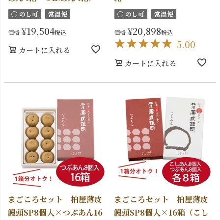
〇 のし可
常温便
〇 のし可
常温便
¥
19,504
¥
20,898
価格
税込
価格
税込
5.00
カートに入れる
カートに入れる
まごころセット 柏屋薄皮
まごころセット 柏屋薄皮
饅頭SP8個入×つぶあん16
饅頭SP8個入×16箱（こし