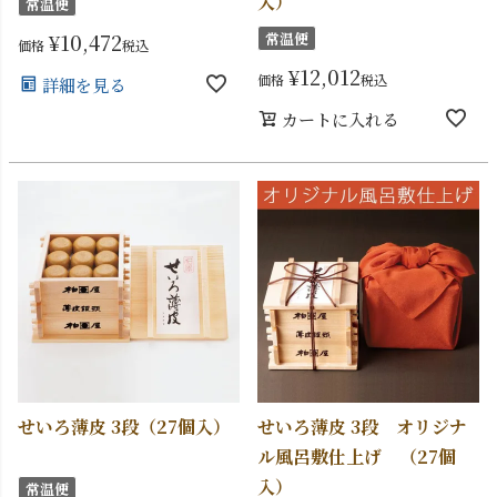
入）
常温便
¥
10,472
常温便
価格
税込
¥
12,012
価格
税込
詳細を見る
カートに入れる
せいろ薄皮 3段（27個入）
せいろ薄皮 3段 オリジナ
ル風呂敷仕上げ （27個
入）
常温便