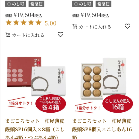
〇 のし可
常温便
〇 のし可
常温便
¥
19,504
¥
19,504
価格
税込
価格
税込
5.00
カートに入れる
カートに入れる
まごころセット 柏屋薄皮
まごころセット 柏屋薄皮
饅頭SP16個入×8箱（こし
饅頭SP8個入×こしあん16
あん4箱・つぶあん4箱）
箱