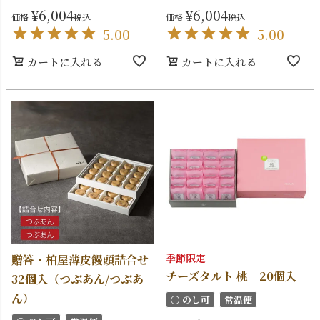
¥
6,004
¥
6,004
価格
税込
価格
税込
5.00
5.00
カートに入れる
カートに入れる
季節限定
贈答・柏屋薄皮饅頭詰合せ
チーズタルト 桃 20個入
32個入（つぶあん/つぶあ
ん）
〇 のし可
常温便