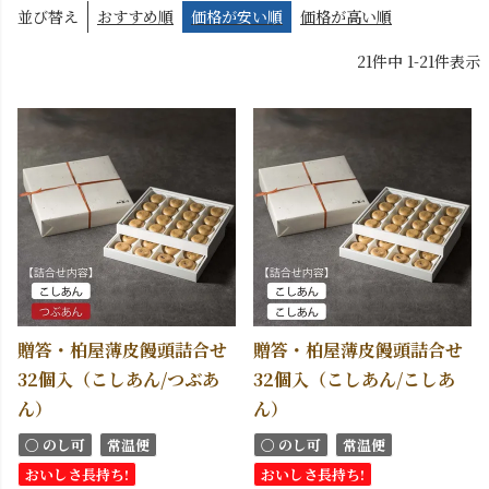
並び替え
おすすめ順
価格が安い順
価格が高い順
21
件中
1
-
21
件表示
贈答・柏屋薄皮饅頭詰合せ
贈答・柏屋薄皮饅頭詰合せ
32個入（こしあん/つぶあ
32個入（こしあん/こしあ
ん）
ん）
〇 のし可
常温便
〇 のし可
常温便
おいしさ長持ち!
おいしさ長持ち!