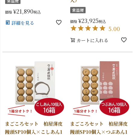
入）
常温便
¥
21,890
常温便
価格
税込
¥
23,925
価格
税込
詳細を見る
5.00
カートに入れる
まごころセット 柏屋薄皮
まごころセット 柏屋薄皮
饅頭SP10個入×こしあん1
饅頭SP10個入×つぶあん1