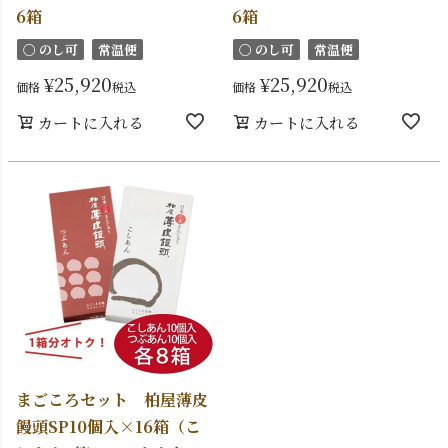
6箱
6箱
〇 のし可
常温便
〇 のし可
常温便
¥
25,920
¥
25,920
価格
税込
価格
税込
カートに入れる
カートに入れる
まごころセット 柏屋薄皮
饅頭SP10個入×16箱（こ