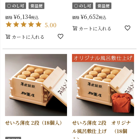
〇 のし可
常温便
〇 のし可
常温便
¥
6,134
¥
6,652
価格
税込
価格
税込
5.00
カートに入れる
カートに入れる
せいろ薄皮 2段（18個入）
せいろ薄皮 2段 オリジナ
ル風呂敷仕上げ （18個