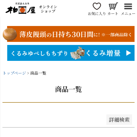
〜
オンライン
商品番号/JANコード
ショップ
お気に入り
カート
メニュー
並び順
新着順
登録順
価格が安い順
価格が高い順
トップページ
商品一覧
優先度順
レビュー順
商品一覧
キーワードヒット順
検索
詳細検索