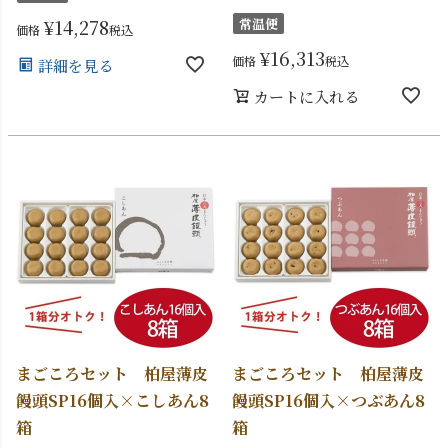
¥
14,278
常温便
価格
税込
¥
16,313
価格
税込
詳細を見る
カートに入れる
まごころセット 柏屋薄皮
まごころセット 柏屋薄皮
饅頭SP16個入×こしあん8
饅頭SP16個入×つぶあん8
箱
箱