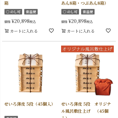
箱
あん8箱・つぶあん8箱）
〇 のし可
常温便
〇 のし可
常温便
¥
20,898
¥
20,898
価格
税込
価格
税込
カートに入れる
カートに入れる
せいろ薄皮 5段（45個入）
せいろ薄皮 5段 オリジナ
ル風呂敷仕上げ （45個