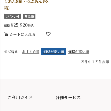
しあん8箱・つぶあん各8
箱）
〇 のし可
常温便
¥
25,920
価格
税込
カートに入れる
並び替え
おすすめ順
価格が安い順
価格が高い順
21
件中
1
-
21
件表示
ご利用ガイド
各種サービス