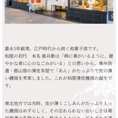
嘉永5年創業、江戸時代から続く和菓子店です。
柏屋の初代 本名 善兵衛は「病に薬がいるように、健
やかな者に心のなごみがいる」との思いから、奥州街
道・郡山宿の薄皮茶屋で「あん」がたっぷりで皮の薄
い饅頭を考案しました。これが柏屋薄皮饅頭の誕生で
す。
東北地方では当時、皮が薄くこしあんがたっぷり入っ
た饅頭はめずらしく、その忘れられないおいしさは奥
州街道の名物となり、旅する人々にとってわざわざ遠