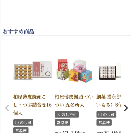
おすすめ商品
柏屋薄皮饅頭こ
柏屋薄皮饅頭 つい
創菓 嘉永餅（か
し・つぶ詰合せ16
つい 五名所入
いもち）8個入
個入
× のし不可
〇 のし可
〇 のし可
常温便
常温便
常温便
¥
1,728
¥
1,965