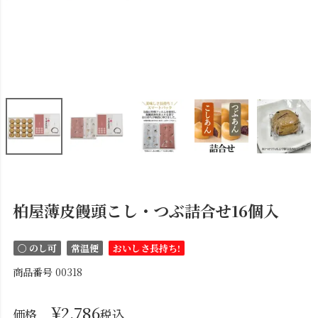
柏屋薄皮饅頭こし・つぶ詰合せ16個入
〇 のし可
常温便
おいしさ長持ち!
商品番号
00318
¥
2,786
価格
税込