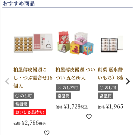
おすすめ商品
柏屋薄皮饅頭こ
柏屋薄皮饅頭 つい
創菓 嘉永餅（か
し・つぶ詰合せ16
つい 五名所入
いもち）8個入
個入
× のし不可
〇 のし可
〇 のし可
常温便
常温便
常温便
¥
1,728
¥
1,965
価格
税込
価格
税込
おいしさ長持ち!
¥
2,786
価格
税込