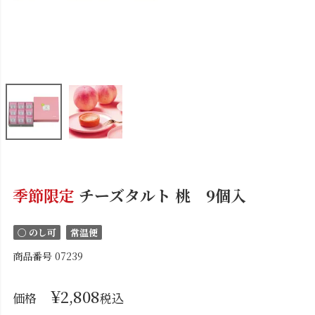
季節限定
チーズタルト 桃 9個入
〇 のし可
常温便
商品番号
07239
¥
2,808
価格
税込