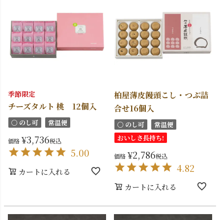
季節限定
柏屋薄皮饅頭こし・つぶ詰
チーズタルト 桃 12個入
合せ16個入
〇 のし可
常温便
〇 のし可
常温便
¥
3,736
おいしさ長持ち!
価格
税込
5.00
¥
2,786
価格
税込
4.82
カートに入れる
カートに入れる