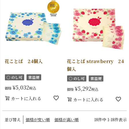
花ことば 24個入
花ことば strawberry 24
個入
〇 のし可
常温便
〇 のし可
常温便
¥
5,032
¥
5,292
価格
税込
価格
税込
カートに入れる
カートに入れる
並び替え
価格が安い順
価格が高い順
18
件中
1
-
18
件表示