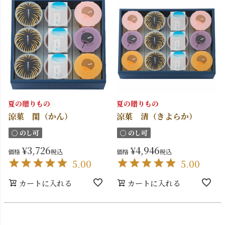
夏の贈りもの
夏の贈りもの
涼菓 閑（かん）
涼菓 清（きよらか）
〇 のし可
〇 のし可
¥
3,726
¥
4,946
価格
税込
価格
税込
5.00
5.00
カートに入れる
カートに入れる