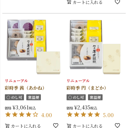
カートに入れる
リニューアル
リニューアル
彩時季 茜（あかね）
彩時季 円（まどか）
〇 のし可
常温便
〇 のし可
常温便
¥
3,061
¥
2,435
価格
税込
価格
税込
4.00
5.00
カートに入れる
カートに入れる