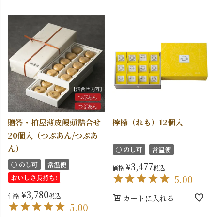
贈答・柏屋薄皮饅頭詰合せ
檸檬（れも）12個入
20個入（つぶあん/つぶあ
ん）
〇 のし可
常温便
〇 のし可
常温便
¥
3,477
価格
税込
おいしさ長持ち!
5.00
¥
3,780
価格
税込
カートに入れる
5.00