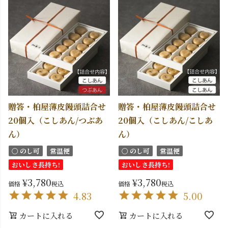
贈答・柏屋薄皮饅頭詰合せ
贈答・柏屋薄皮饅頭詰合せ
20個入（こしあん/つぶあ
20個入（こしあん/こしあ
ん）
ん）
〇 のし可
常温便
〇 のし可
常温便
おいしさ長持ち!
おいしさ長持ち!
¥
3,780
¥
3,780
価格
税込
価格
税込
4.83
5.00
カートに入れる
カートに入れる