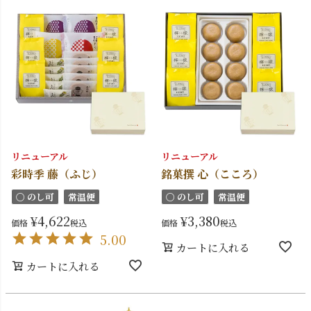
リニューアル
リニューアル
彩時季 藤（ふじ）
銘菓撰 心（こころ）
〇 のし可
常温便
〇 のし可
常温便
¥
4,622
¥
3,380
価格
税込
価格
税込
5.00
カートに入れる
カートに入れる