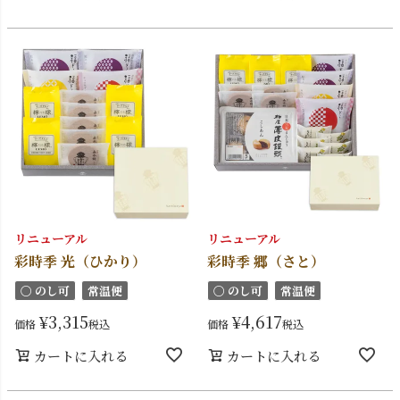
リニューアル
リニューアル
彩時季 光（ひかり）
彩時季 郷（さと）
〇 のし可
常温便
〇 のし可
常温便
¥
3,315
¥
4,617
価格
税込
価格
税込
カートに入れる
カートに入れる