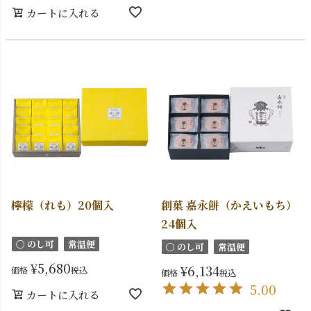
カートに入れる
檸檬（れも）20個入
創菓 嘉永餅（かえいもち）
24個入
〇 のし可
常温便
〇 のし可
常温便
¥
5,680
¥
6,134
価格
税込
価格
税込
5.00
カートに入れる