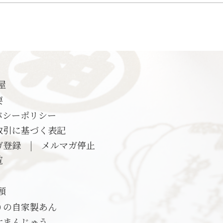
屋
要
バシーポリシー
取引に基づく表記
ガ登録
|
メルマガ停止
覧
頭
りの自家製あん
大まんじゅう