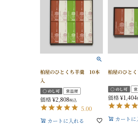
柏屋のひとくち羊羹 10本
柏屋のひとく
入
〇 のし可
常
〇 のし可
常温便
価格
¥
1,404
価格
¥
2,808
税込
5.00
カートに
カートに入れる