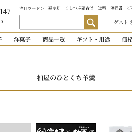
嘉永餅
こしつぶ詰合せ
送料
領収書
ご
注目ワード＞
147
ゲスト
00
子
洋菓子
商品一覧
ギフト・用途
価
わかりやすい説
）
つぶあん
お祝い
詰合せ・贈答
仏事
1,0
明付き一覧
結婚祝い
御供物
2,0
ついつい
柏屋のひとくち羊羹
全商品一覧
物
出産祝い
法事・
3,0
こし・つぶ1個ず
誕生日・長寿のお祝い
お盆・
4,0
その他のお祝い
個入り
8個入り
詰合せ16個入
5,0
お祝返し
手土産
こし・つぶ各8個
0個入り
16個入り
い・お返し
プチギ
mini
せいろ薄皮
【かす紙包み】贈答・薄皮