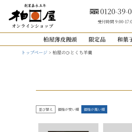
0120-39-0
受付時間 9:00-17:
オンラインショップ
柏屋薄皮饅頭
限定品
和菓
トップページ
柏屋のひとくち羊羹
こしあん
内祝い（お返し
結婚内祝い
結婚式引き出
出産内祝い
快気祝い
5個入り
8個入り
5
並び替え
価格が安い順
価格が高い順
入園・入学の
10個入り
16個入り
1
その他の内祝
mini
せいろ薄皮