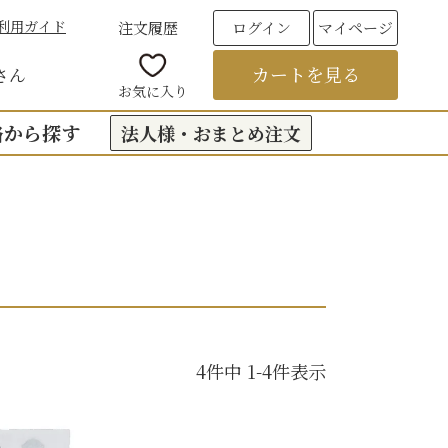
利用ガイド
注文履歴
ログイン
マイページ
カートを見る
さん
お気に入り
格から探す
法人様・おまとめ注文
00円台の贈りもの
（おくもつ）
00円台の贈りもの
法要のお返し（引き出物）
00円台の贈りもの
つ
お彼岸
00円台の贈りもの
00円台の贈りもの
4
件中
1
-
4
件表示
6,000円以上
フト
饅頭