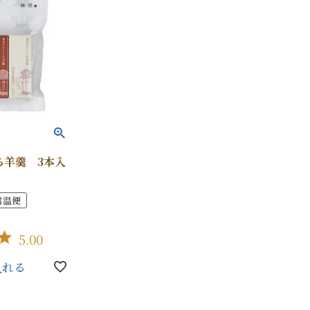
紙袋
〜
円
ト
検索
ち羊羹 3本入
常温便
5.00
入れる