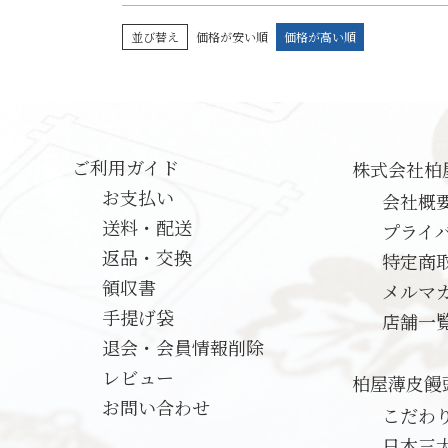
並び替え
価格が安い順
価格が高い順
ご利用ガイド
株式会社柏
お支払い
会社概
送料・配送
プライ
返品・交換
特定商
領収書
メルマ
手提げ袋
店舗一
退会・会員情報削除
レビュー
柏屋薄皮饅
お問い合わせ
こだわ
日本三