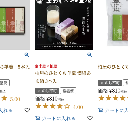
手提げ
eギフ
宝来屋×柏屋
ち羊羹 5本入
柏屋のひとく
柏屋のひとくち羊羹 濃縮あ
ま酒 3本入
温便
× のし不可
価格
¥
810
× のし不可
常温便
税込
税込
価格
¥
810
5.00
税込
4.00
入れる
カートに
カートに入れる