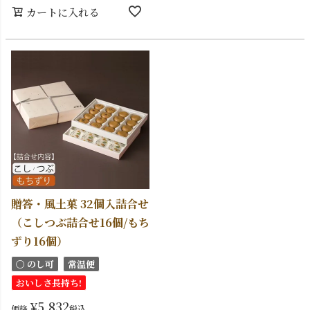
カートに入れる
贈答・風土菓 32個入詰合せ
（こしつぶ詰合せ16個/もち
ずり16個）
〇 のし可
常温便
おいしさ長持ち!
¥
5,832
価格
税込