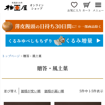
オンライン
ショップ
お気に入り
カート
メニュー
トップページ
贈答・風土菓
贈答・風土菓
並び替え
価格が安い順
価格が高い順
5
件中
1
-
5
件表示