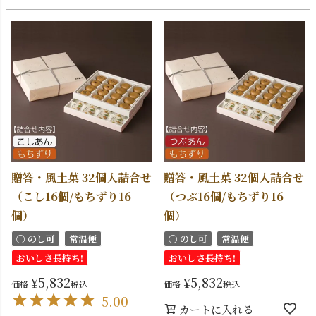
贈答・風土菓 32個入詰合せ
贈答・風土菓 32個入詰合せ
（こし16個/もちずり16
（つぶ16個/もちずり16
個）
個）
〇 のし可
常温便
〇 のし可
常温便
おいしさ長持ち!
おいしさ長持ち!
¥
5,832
¥
5,832
価格
税込
価格
税込
5.00
カートに入れる