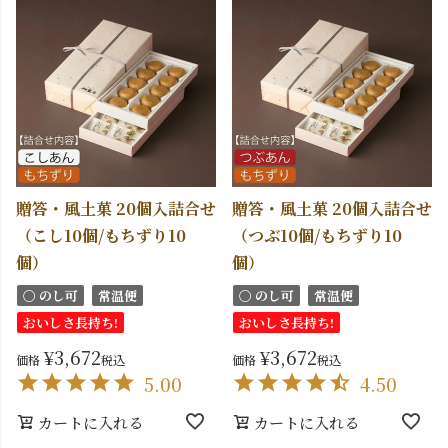
贈答・風土菓 20個入詰合せ
贈答・風土菓 20個入詰合せ
（こし10個/もちずり10
（つぶ10個/もちずり10
個）
個）
〇 のし可
常温便
〇 のし可
常温便
おいしさ長持ち!
おいしさ長持ち!
¥
3,672
¥
3,672
価格
税込
価格
税込
5.00
4.50
カートに入れる
カートに入れる