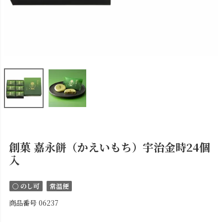
創菓 嘉永餅（かえいもち）宇治金時24個
入
〇 のし可
常温便
商品番号
06237