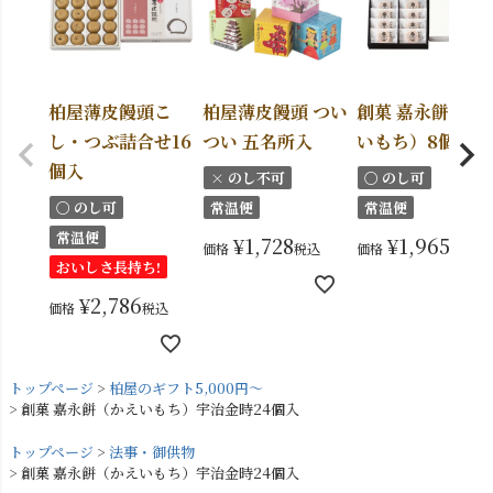
柏屋薄皮饅頭こ
柏屋薄皮饅頭 つい
創菓 嘉永餅（か
し・つぶ詰合せ16
つい 五名所入
いもち）8個入
個入
× のし不可
〇 のし可
〇 のし可
常温便
常温便
常温便
¥
1,728
¥
1,965
価格
税込
価格
税込
おいしさ長持ち!
¥
2,786
価格
税込
トップページ
柏屋のギフト5,000円～
創菓 嘉永餅（かえいもち）宇治金時24個入
トップページ
法事・御供物
創菓 嘉永餅（かえいもち）宇治金時24個入