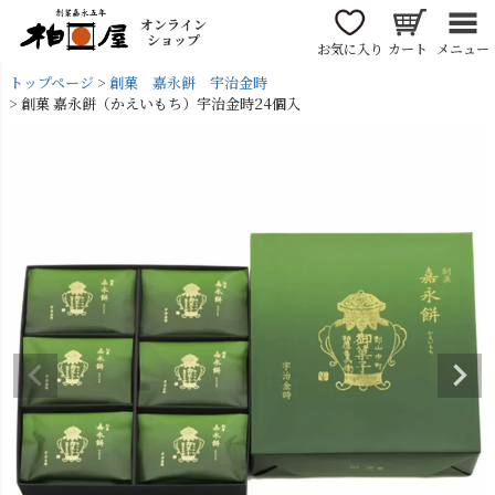
オンライン
ショップ
お気に入り
カート
メニュー
トップページ
創菓 嘉永餅 宇治金時
創菓 嘉永餅（かえいもち）宇治金時24個入