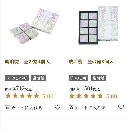
琥珀羹 笠の露4個入
琥珀羹 笠の露8個入
× のし不可
常温便
〇 のし可
常温便
¥
712
¥
1,501
価格
税込
価格
税込
5.00
5.00
カートに入れる
カートに入れる