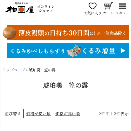
オンライン
ショップ
お気に入り
カート
メニュー
トップページ
琥珀羹 笠の露
琥珀羹 笠の露
並び替え
価格が安い順
価格が高い順
3
件中
1
-
3
件表示