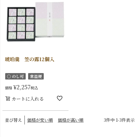
琥珀羹 笠の露12個入
〇 のし可
常温便
¥
2,257
価格
税込
カートに入れる
並び替え
価格が安い順
価格が高い順
3
件中
1
-
3
件表示