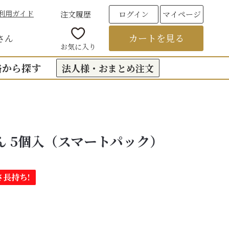
利用ガイド
注文履歴
ログイン
マイページ
カートを見る
さん
お気に入り
格から探す
法人様・おまとめ注文
00円台の贈りもの
（おくもつ）
00円台の贈りもの
ん 5個入（スマートパック）
法要のお返し（引き出物）
00円台の贈りもの
つ
お彼岸
00円台の贈りもの
さ長持ち!
00円台の贈りもの
6,000円以上
フト
饅頭