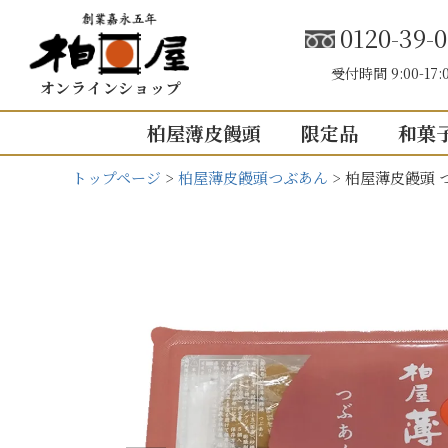
0120-39-0
受付時間 9:00-17:
オンラインショップ
柏屋薄皮饅頭
限定品
和菓
トップページ
柏屋薄皮饅頭つぶあん
柏屋薄皮饅頭 
こしあん
内祝い（お返し
結婚内祝い
結婚式引き出
出産内祝い
快気祝い
5個入り
8個入り
5
入園・入学の
10個入り
16個入り
1
その他の内祝
mini
せいろ薄皮