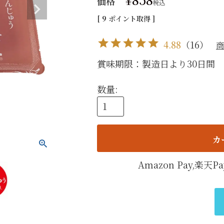
価格
税込
手提げ
[
9
ポイント取得 ]
eギフ
4.88
（
16
）
商
賞味期限：製造日より30日間 
カ
Amazon Pay,楽