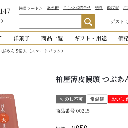
嘉永餅
こしつぶ詰合せ
送料
領収書
ご
注目ワード＞
147
ゲスト
00
子
洋菓子
商品一覧
ギフト・用途
価
つぶあん 5個入（スマートパック）
わかりやすい説
）
つぶあん
お祝い
詰合せ・贈答
仏事
1,0
明付き一覧
結婚祝い
御供物
2,0
ついつい
全商品一覧
柏屋薄皮饅頭 つぶあ
物
出産祝い
法事・
3,0
こし・つぶ1個ず
誕生日・長寿のお祝い
お盆・
4,0
× のし不可
常温便
おいし
その他のお祝い
個入り
8個入り
詰合せ16個入
5,0
お祝返し
商品番号
00215
手土産
こし・つぶ各8個
0個入り
16個入り
い・お返し
プチギ
mini
せいろ薄皮
¥
858
【かす紙包み】贈答・薄皮