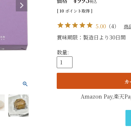
価格
税込
手提げ
[
10
ポイント取得 ]
eギフ
5.00
（
4
）
商
賞味期限：製造日より30日間 
カ
Amazon Pay,楽