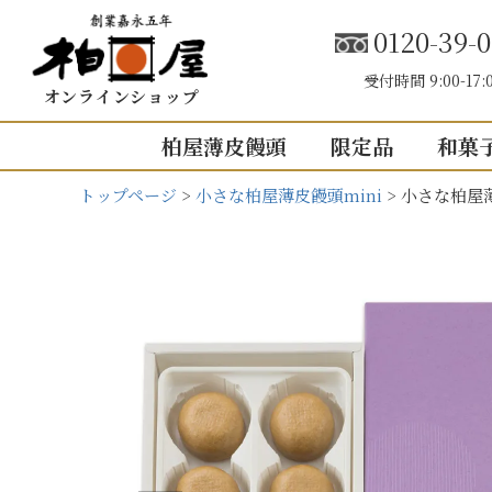
0120-39-0
受付時間 9:00-17:
オンラインショップ
柏屋薄皮饅頭
限定品
和菓
トップページ
小さな柏屋薄皮饅頭mini
小さな柏屋薄
こしあん
内祝い（お返し
結婚内祝い
結婚式引き出
出産内祝い
快気祝い
5個入り
8個入り
5
入園・入学の
10個入り
16個入り
1
その他の内祝
mini
せいろ薄皮