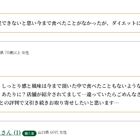
足できないと思い今まで食べたことがなかったが、ダイエット
県
70歳以上
女性
、しっとり感と風味は今まで頂いた中で食べたこともないような
？あたりに？店舗が紹介されてまして…違っていたらごめんな
たとの評判で又引き続きお取り寄せしたいと思います…
長
1
山口県
60代
女性
購入者