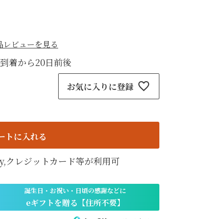
紙袋
〜
円
ト
品レビューを見る
検索
到着から20日前後
お気に入りに登録
ートに入れる
天Pay,クレジットカード等が利用可