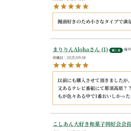
饅頭好きのため小さなタイプで満
まりりんAloha
1
福井
購入者
投稿日
2025/09/18
以前にも購入させて頂きましたが
又あるテレビ番組にて那須高原？
もが色々ある中で1番おいしかっ
こしあん大好き和菓子同好会会