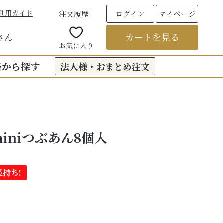
利用ガイド
注文履歴
ログイン
マイページ
カートを見る
さん
お気に入り
格から探す
法人様・おまとめ注文
00円台の贈りもの
（おくもつ）
00円台の贈りもの
iniつぶあん8個入
法要のお返し（引き出物）
00円台の贈りもの
つ
お彼岸
00円台の贈りもの
持ち!
00円台の贈りもの
6,000円以上
フト
饅頭