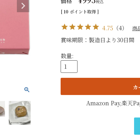
価格
税込
手提げ
[
10
ポイント取得 ]
eギフ
4.75
（
4
）
商
賞味期限：製造日より30日間 
カ
Amazon Pay,楽