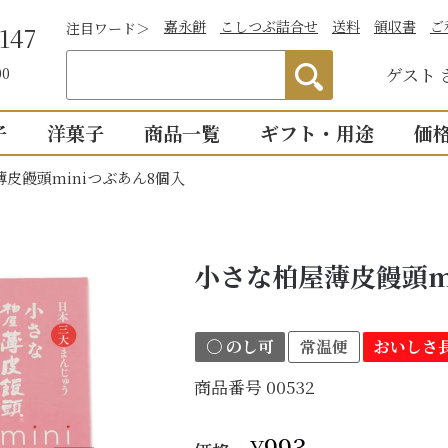
嘉永餅
こしつぶ詰合せ
送料
領収書
ご
注目ワード＞
147
ゲスト
00
子
洋菓子
商品一覧
ギフト・用途
価
皮饅頭miniつぶあん8個入
わかりやすい説
）
つぶあん
お祝い
詰合せ・贈答
仏事
1,0
明付き一覧
結婚祝い
御供物
2,0
ついつい
全商品一覧
小さな柏屋薄皮饅頭m
物
出産祝い
法事・
3,0
こし・つぶ1個ず
誕生日・長寿のお祝い
お盆・
4,0
〇 のし可
常温便
おいしさ長
その他のお祝い
個入り
8個入り
詰合せ16個入
5,0
お祝返し
商品番号
00532
手土産
こし・つぶ各8個
0個入り
16個入り
い・お返し
プチギ
mini
せいろ薄皮
¥
993
【かす紙包み】贈答・薄皮