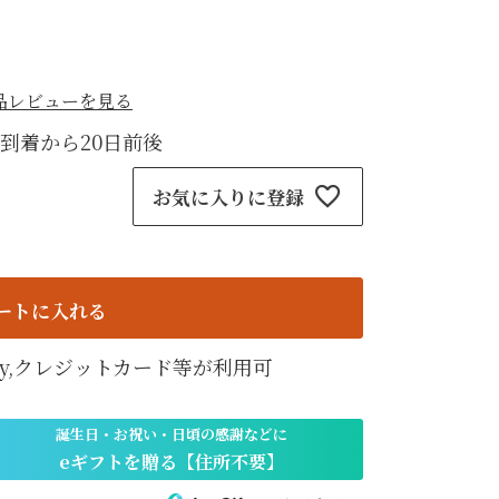
紙袋
〜
円
ト
品レビューを見る
検索
到着から20日前後
お気に入りに登録
ートに入れる
天Pay,クレジットカード等が利用可