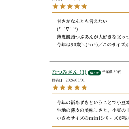
甘さがなんとも言えない

(*⌒∇⌒*)

薄皮饅頭つぶあんが大好きな父っつ
今年は90歳＼(^o^)／このサイズ
なつみ
3
千葉県
30代
購入者
投稿日
2026/03/01
今年の新あずきということで小豆本
生地の薄皮の美味しさと、小豆の
小さめサイズのminiシリーズが