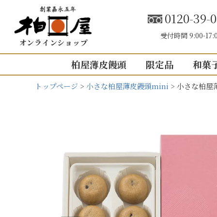
0120-39-0
受付時間 9:00-17:
オンラインショップ
柏屋薄皮饅頭
限定品
和菓
トップページ
小さな柏屋薄皮饅頭mini
小さな柏屋薄
こしあん
内祝い（お返し
結婚内祝い
結婚式引き出
出産内祝い
快気祝い
5個入り
8個入り
5
入園・入学の
10個入り
16個入り
1
その他の内祝
mini
せいろ薄皮