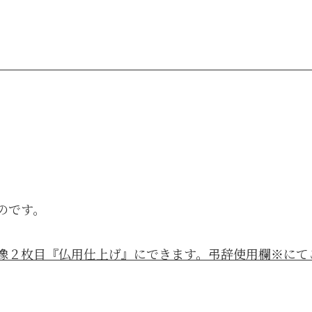
。
のです。
像２枚目『仏用仕上げ』にできます。弔辞使用欄※にて