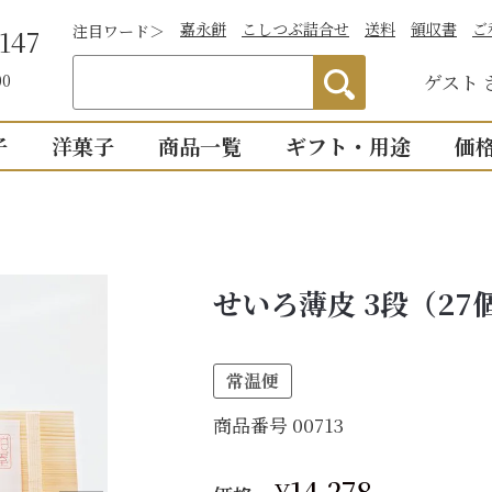
嘉永餅
こしつぶ詰合せ
送料
領収書
ご
注目ワード＞
147
ゲスト
00
子
洋菓子
商品一覧
ギフト・用途
価
）
わかりやすい説
）
つぶあん
お祝い
詰合せ・贈答
仏事
1,0
明付き一覧
結婚祝い
御供物
2,0
ついつい
全商品一覧
せいろ薄皮 3段（27
物
出産祝い
法事・
3,0
こし・つぶ1個ず
誕生日・長寿のお祝い
お盆・
4,0
常温便
その他のお祝い
個入り
8個入り
詰合せ16個入
5,0
お祝返し
商品番号
00713
手土産
こし・つぶ各8個
0個入り
16個入り
い・お返し
プチギ
mini
せいろ薄皮
¥
14,278
【かす紙包み】贈答・薄皮