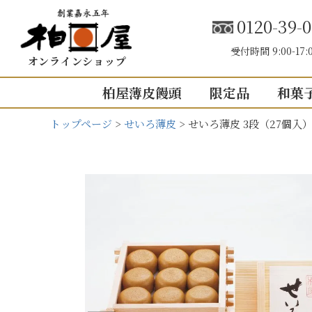
0120-39-0
受付時間 9:00-17:
オンラインショップ
柏屋薄皮饅頭
限定品
和菓
トップページ
せいろ薄皮
せいろ薄皮 3段（27個入
こしあん
内祝い（お返し
結婚内祝い
結婚式引き出
出産内祝い
快気祝い
5個入り
8個入り
5
入園・入学の
10個入り
16個入り
1
その他の内祝
mini
せいろ薄皮