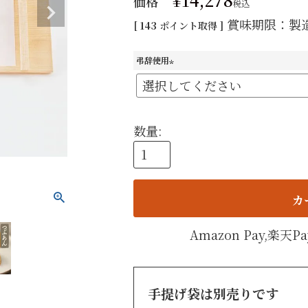
価格
税込
手提げ
賞味期限：製
[
143
ポイント取得 ]
eギフ
弔辞使用
(
必
須
)
カ
Amazon Pay,楽
手提げ袋は別売りです