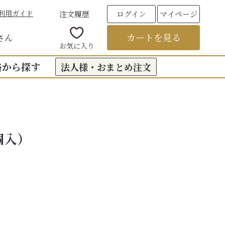
利用ガイド
注文履歴
ログイン
マイページ
カートを見る
さん
お気に入り
格から探す
法人様・おまとめ注文
00円台の贈りもの
（おくもつ）
00円台の贈りもの
個入）
法要のお返し（引き出物）
00円台の贈りもの
つ
お彼岸
00円台の贈りもの
00円台の贈りもの
6,000円以上
フト
饅頭