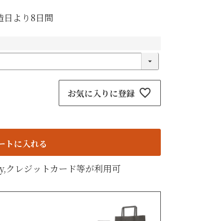
紙袋
〜
円
造日より8日間
ト
検索
お気に入りに登録
ートに入れる
天Pay,クレジットカード等が利用可