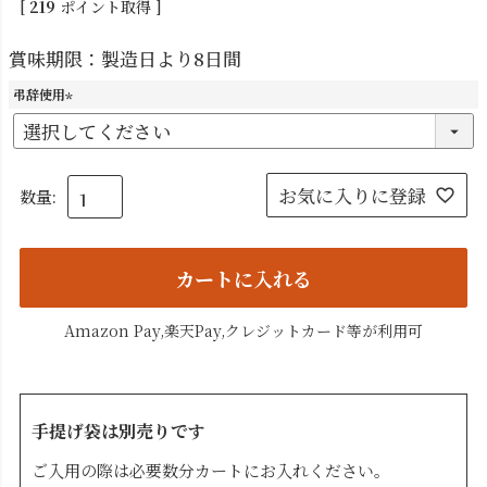
[
219
ポイント取得 ]
賞味期限：製造日より8日間
弔辞使用
(
必
須
)
お気に入りに登録
カートに入れる
Amazon Pay,楽天Pay,クレジットカード等が利用可
手提げ袋は別売りです
ご入用の際は必要数分カートにお入れください。