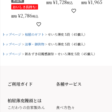
常温便
¥
1,728
¥
1,965
価格
税込
価格
税込
おいしさ長持ち!
¥
2,786
価格
税込
トップページ
柏屋のギフト
せいろ薄皮 5段（45個入）
トップページ
法事・御供物
せいろ薄皮 5段（45個入）
トップページ
新あずき収穫感謝祭
せいろ薄皮 5段（45個入）
ご利用ガイド
各種サービス
柏屋薄皮饅頭とは
こだわりの自家製あん
食べ方色々