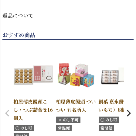
返品について
おすすめ商品
柏屋薄皮饅頭こ
柏屋薄皮饅頭 つい
創菓 嘉永餅（か
し・つぶ詰合せ16
つい 五名所入
いもち）8個入
個入
× のし不可
〇 のし可
〇 のし可
常温便
常温便