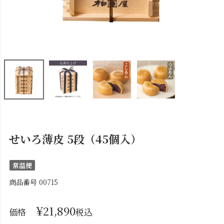
せいろ薄皮 5段（45個入）
常温便
商品番号
00715
¥
21,890
価格
税込