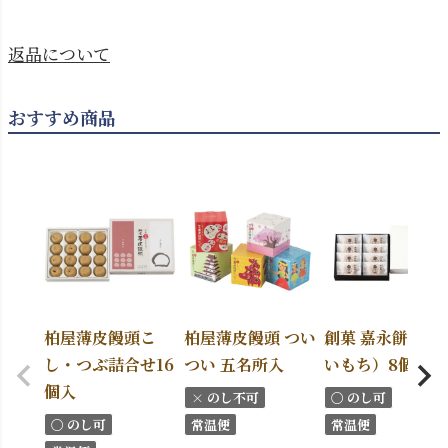
返品について
おすすめ商品
柏屋薄皮饅頭こ
柏屋薄皮饅頭 つい
創菓 嘉永餅（か
し・つぶ詰合せ16
つい 五名所入
いもち）8個入
個入
× のし不可
〇 のし可
〇 のし可
常温便
常温便