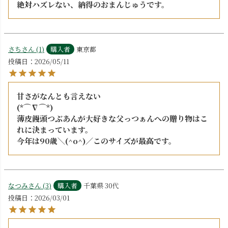
絶対ハズレない、納得のおまんじゅうです。
さち
1
購入者
東京都
投稿日
2026/05/11
甘さがなんとも言えない

(*⌒∇⌒*)

薄皮饅頭つぶあんが大好きな父っつぁんへの贈り物はこ
れに決まっています。

今年は90歳＼(^o^)／このサイズが最高です。
なつみ
3
購入者
千葉県
30代
投稿日
2026/03/01