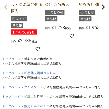
し・つぶ詰合せ16
つい 五名所入
いもち）8個入
個入
× のし不可
〇 のし可
〇 のし可
常温便
常温便
常温便
¥
1,728
¥
1,965
価格
税込
価格
税込
おいしさ長持ち!
¥
2,786
価格
税込
トップページ
新あずき収穫感謝祭
小さな柏屋薄皮饅頭miniつぶあん8個入
トップページ
柏屋薄皮饅頭つぶあん
小さな柏屋薄皮饅頭miniつぶあん8個入
トップページ
プチギフト
小さな柏屋薄皮饅頭miniつぶあん8個入
トップページ
柏屋のお月見
小さな柏屋薄皮饅頭miniつぶあん8個入
トップページ
観光の手土産
小さな柏屋薄皮饅頭miniつぶあん8個入