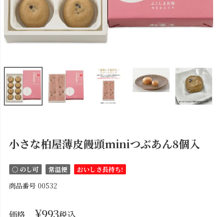
小さな柏屋薄皮饅頭miniつぶあん8個入
〇 のし可
常温便
おいしさ長持ち!
商品番号
00532
¥
993
価格
税込