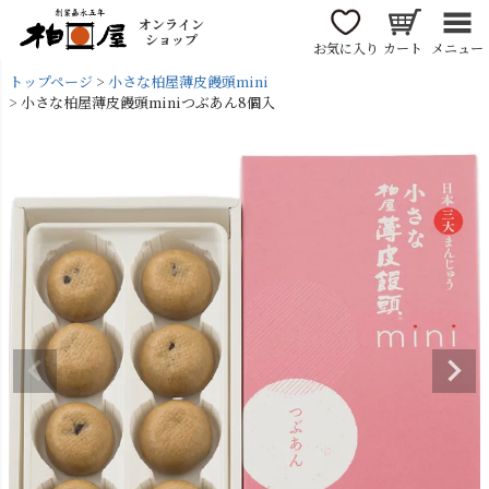
オンライン
ショップ
お気に入り
カート
メニュー
トップページ
小さな柏屋薄皮饅頭mini
小さな柏屋薄皮饅頭miniつぶあん8個入