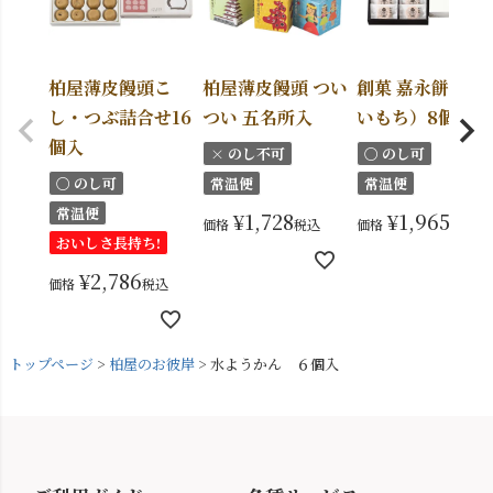
柏屋薄皮饅頭こ
柏屋薄皮饅頭 つい
創菓 嘉永餅（か
し・つぶ詰合せ16
つい 五名所入
いもち）8個入
個入
× のし不可
〇 のし可
〇 のし可
常温便
常温便
常温便
¥
1,728
¥
1,965
価格
税込
価格
税込
おいしさ長持ち!
¥
2,786
価格
税込
トップページ
柏屋のお彼岸
水ようかん ６個入