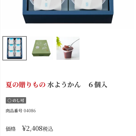
夏の贈りもの
水ようかん ６個入
〇 のし可
商品番号
04086
¥
2,408
価格
税込