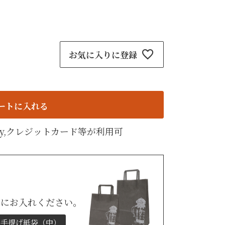
紙袋
〜
円
ト
検索
お気に入りに登録
ートに入れる
天Pay,クレジットカード等が利用可
トにお入れください。
手提げ紙袋（中）