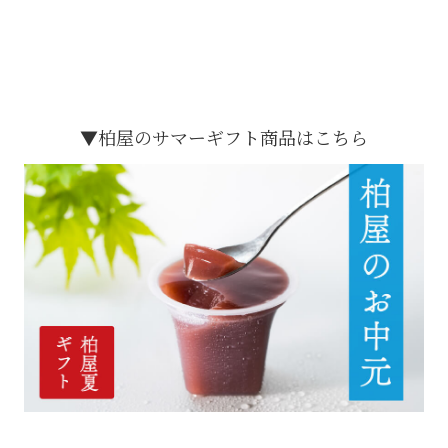
が出来るのが嬉しい
飲み物をペアリング
ら…
スタッフM
▼柏屋のサマーギフト商品はこちら
したり、
炭酸水と合わせ
〈白桃〉桃の果肉が良い食感
す。太めのストローでゼ
っと広がる感じ。アイスティ
もあって楽しいです。
ィーを楽しみたい。
良くジューシーで美味し
〈葡萄〉甘いだけでなく、ほ
な印象で大人が喜ぶ味覚かと
く、香り豊か。
萄尽くしで楽しみたい。
子様にも食べやすい味。
〈甘夏〉わずかに感じる甘夏
感じさせます。甘さがあと残