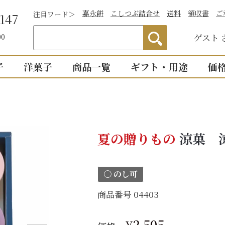
嘉永餅
こしつぶ詰合せ
送料
領収書
ご
注目ワード＞
147
ゲスト
00
子
洋菓子
商品一覧
ギフト・用途
価
わかりやすい説
）
つぶあん
お祝い
詰合せ・贈答
仏事
1,0
明付き一覧
結婚祝い
御供物
2,0
ついつい
全商品一覧
夏の贈りもの
涼菓 
物
出産祝い
法事・
3,0
こし・つぶ1個ず
誕生日・長寿のお祝い
お盆・
4,0
〇 のし可
その他のお祝い
個入り
8個入り
詰合せ16個入
5,0
お祝返し
商品番号
04403
手土産
こし・つぶ各8個
0個入り
16個入り
い・お返し
プチギ
mini
せいろ薄皮
¥
2,505
【かす紙包み】贈答・薄皮