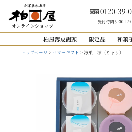
0120-39-0
受付時間 9:00-17:
オンラインショップ
柏屋薄皮饅頭
限定品
和菓
トップページ
サマーギフト
涼菓 涼（りょう）
こしあん
内祝い（お返し
結婚内祝い
結婚式引き出
出産内祝い
快気祝い
5個入り
8個入り
5
入園・入学の
10個入り
16個入り
1
その他の内祝
mini
せいろ薄皮