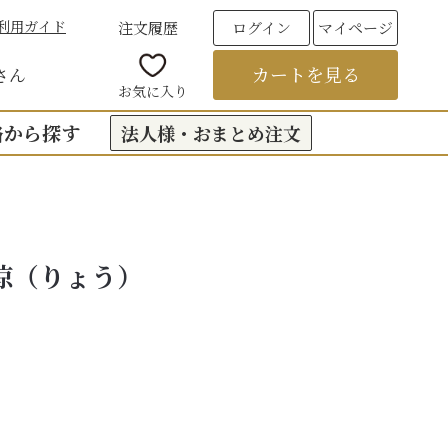
利用ガイド
注文履歴
ログイン
マイページ
カートを見る
さん
お気に入り
格から探す
法人様・おまとめ注文
00円台の贈りもの
（おくもつ）
00円台の贈りもの
涼（りょう）
法要のお返し（引き出物）
00円台の贈りもの
つ
お彼岸
00円台の贈りもの
00円台の贈りもの
6,000円以上
フト
饅頭