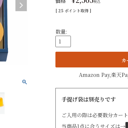
価格
税込
手提げ
[
25
ポイント取得 ]
eギフ
カ
Amazon Pay,楽
手提げ袋は別売りです
ご入用の際は必要数分カー
当商品1点に合うサイズは
→