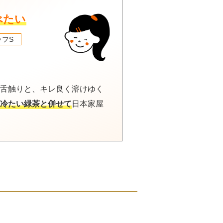
べたい
ッフS
舌触りと、キレ良く溶けゆく
冷たい緑茶と併せて
日本家屋