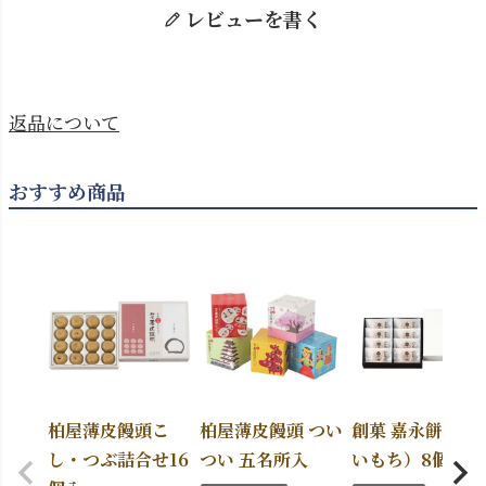
レビューを書く
返品について
おすすめ商品
柏屋薄皮饅頭こ
柏屋薄皮饅頭 つい
創菓 嘉永餅（か
し・つぶ詰合せ16
つい 五名所入
いもち）8個入