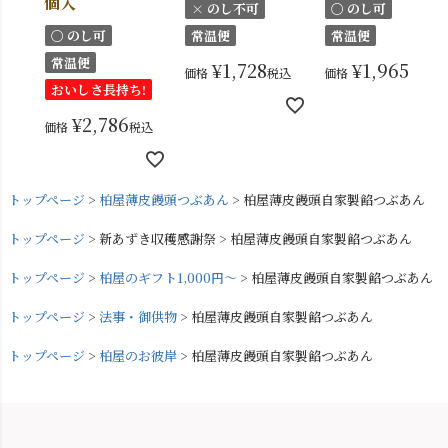
個入
× のし不可
〇 のし可
〇 のし可
常温便
常温便
常温便
¥
1,728
¥
1,965
価格
税込
価格
税込
おいしさ長持ち!
¥
2,786
価格
税込
トップページ
柏屋薄皮饅頭つぶあん
柏屋薄皮饅頭自家製餡つぶあん
トップページ
新あずき収穫感謝祭
柏屋薄皮饅頭自家製餡つぶあん
トップページ
柏屋のギフト1,000円～
柏屋薄皮饅頭自家製餡つぶあん
トップページ
法事・御供物
柏屋薄皮饅頭自家製餡つぶあん
トップページ
柏屋のお彼岸
柏屋薄皮饅頭自家製餡つぶあん