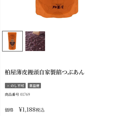
柏屋薄皮饅頭自家製餡つぶあん
× のし不可
常温便
商品番号
01769
¥
1,188
価格
税込