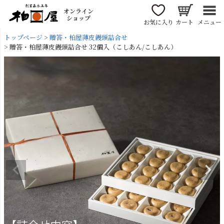
オンライン
ショップ
お気に入り
カート
メニュー
トップページ
贈答・柏屋薄皮饅頭詰合せ
贈答・柏屋薄皮饅頭詰合せ 32個入（こしあん/こしあん）