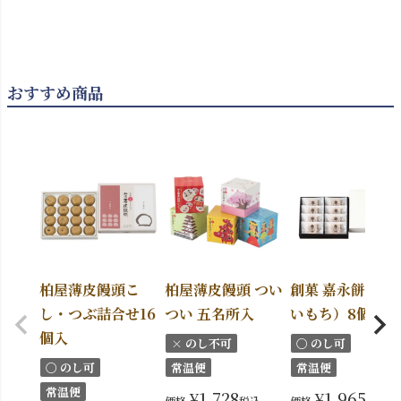
おすすめ商品
柏屋薄皮饅頭こ
柏屋薄皮饅頭 つい
創菓 嘉永餅（か
し・つぶ詰合せ16
つい 五名所入
いもち）8個入
個入
× のし不可
〇 のし可
〇 のし可
常温便
常温便
常温便
¥
1,728
¥
1,965
価格
税込
価格
税込