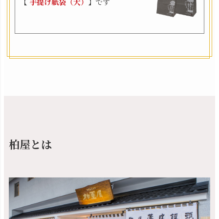
【
手提げ紙袋（大）
】です
柏屋とは