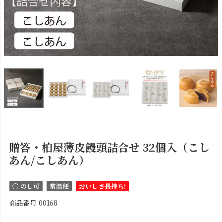
贈答・柏屋薄皮饅頭詰合せ 32個入（こし
あん/こしあん）
〇 のし可
常温便
おいしさ長持ち!
商品番号
00168