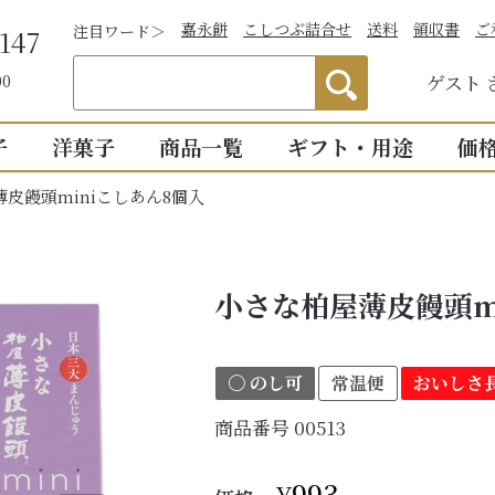
嘉永餅
こしつぶ詰合せ
送料
領収書
ご
注目ワード＞
147
ゲスト
00
子
洋菓子
商品一覧
ギフト・用途
価
皮饅頭miniこしあん8個入
わかりやすい説
）
つぶあん
お祝い
詰合せ・贈答
仏事
1,0
明付き一覧
結婚祝い
御供物
2,0
ついつい
全商品一覧
小さな柏屋薄皮饅頭m
物
出産祝い
法事・
3,0
こし・つぶ1個ず
誕生日・長寿のお祝い
お盆・
4,0
〇 のし可
常温便
おいしさ長
その他のお祝い
個入り
8個入り
詰合せ16個入
5,0
お祝返し
商品番号
00513
手土産
こし・つぶ各8個
0個入り
16個入り
い・お返し
プチギ
mini
せいろ薄皮
¥
993
【かす紙包み】贈答・薄皮