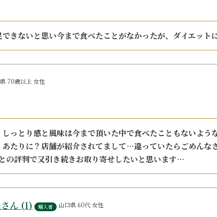
足できないと思い今まで食べたことがなかったが、ダイエット
県
70歳以上
女性
、しっとり感と風味は今まで頂いた中で食べたこともないような
？あたりに？店舗が紹介されてまして…違っていたらごめんな
たとの評判で又引き続きお取り寄せしたいと思います…
長
1
山口県
60代
女性
購入者