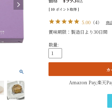
価格
税込
手提げ
[
10
ポイント取得 ]
eギフ
5.00
（
4
）
商
賞味期限：製造日より30日間 
カ
Amazon Pay,楽