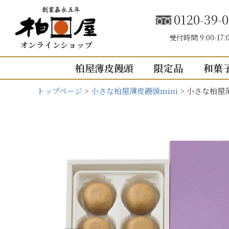
0120-39-0
受付時間 9:00-17:
オンラインショップ
柏屋薄皮饅頭
限定品
和菓
トップページ
小さな柏屋薄皮饅頭mini
小さな柏屋薄
こしあん
内祝い（お返し
結婚内祝い
結婚式引き出
出産内祝い
快気祝い
5個入り
8個入り
5
入園・入学の
10個入り
16個入り
1
その他の内祝
mini
せいろ薄皮