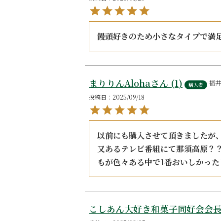
饅頭好きのため小さなタイプで満
まりりんAloha
1
福井
購入者
投稿日
2025/09/18
以前にも購入させて頂きましたが
又あるテレビ番組にて那須高原？
もが色々ある中で1番おいしかっ
こしあん大好き和菓子同好会会