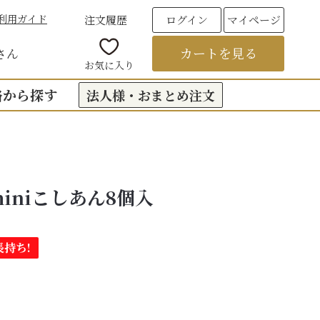
利用ガイド
注文履歴
ログイン
マイページ
カートを見る
さん
お気に入り
格から探す
法人様・おまとめ注文
00円台の贈りもの
（おくもつ）
00円台の贈りもの
iniこしあん8個入
法要のお返し（引き出物）
00円台の贈りもの
つ
お彼岸
00円台の贈りもの
持ち!
00円台の贈りもの
6,000円以上
フト
饅頭