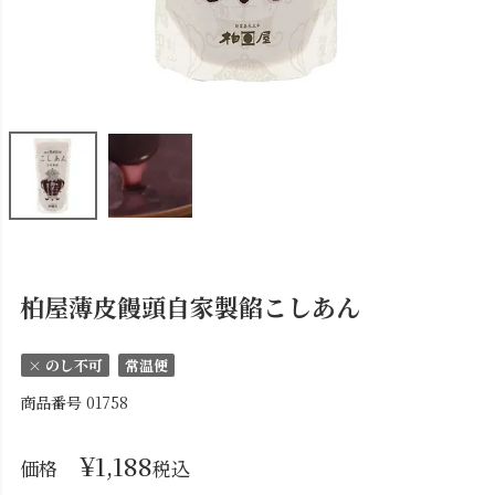
柏屋薄皮饅頭自家製餡こしあん
× のし不可
常温便
商品番号
01758
¥
1,188
価格
税込