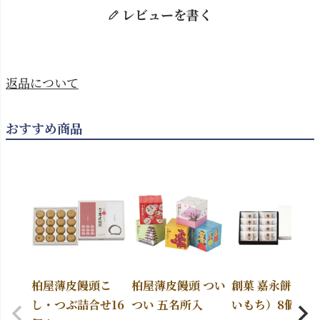
レビューを書く
返品について
おすすめ商品
柏屋薄皮饅頭こ
柏屋薄皮饅頭 つい
創菓 嘉永餅（か
し・つぶ詰合せ16
つい 五名所入
いもち）8個入