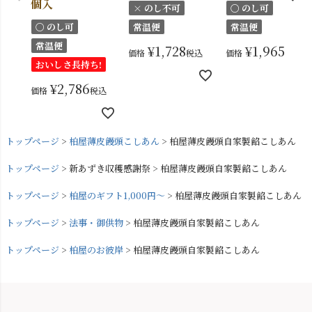
個入
× のし不可
〇 のし可
〇 のし可
常温便
常温便
常温便
¥
1,728
¥
1,965
価格
税込
価格
税込
おいしさ長持ち!
¥
2,786
価格
税込
トップページ
柏屋薄皮饅頭こしあん
柏屋薄皮饅頭自家製餡こしあん
トップページ
新あずき収穫感謝祭
柏屋薄皮饅頭自家製餡こしあん
トップページ
柏屋のギフト1,000円～
柏屋薄皮饅頭自家製餡こしあん
トップページ
法事・御供物
柏屋薄皮饅頭自家製餡こしあん
トップページ
柏屋のお彼岸
柏屋薄皮饅頭自家製餡こしあん