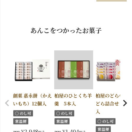
あんこをつかったお菓子
創菓 嘉永餅（かえ
柏屋のひとくち羊
柏屋のどらやき 
いもち）12個入
羹 5本入
どら詰合せ 10個
入
〇 のし可
〇 のし可
常温便
常温便
〇 のし可
常温便
¥
2,948
¥
1,404