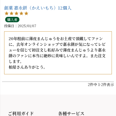
創菓 嘉永餅（かえいもち）12個入
購入者
投稿日
2025/01/07
20年程前に薄皮まんじゅうをお土産で頂戴してファン
に、去年オンラインショップで嘉永餅が気になってレビ
ューを信じて初注文し私好みで薄皮まんじゅうより嘉永
餅のファンに本当に絶妙に美味しいんですよ。また注文
します。

柏屋さんありがとう。
2
件中
1
-
2
件表示
ご利用ガイド
各種サービス