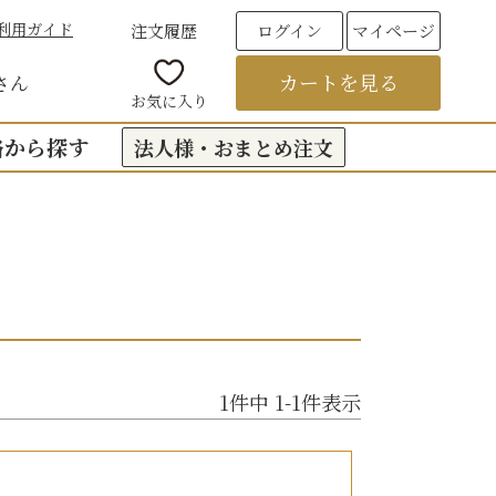
利用ガイド
注文履歴
ログイン
マイページ
カートを見る
さん
お気に入り
格から探す
法人様・おまとめ注文
00円台の贈りもの
（おくもつ）
00円台の贈りもの
法要のお返し（引き出物）
00円台の贈りもの
つ
お彼岸
00円台の贈りもの
1
件中
1
-
1
件表示
00円台の贈りもの
6,000円以上
フト
饅頭