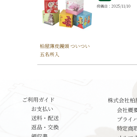
投稿日
2025/11/10
柏屋薄皮饅頭 ついつい
五名所入
ご利用ガイド
株式会社柏
お支払い
会社概
送料・配送
プライ
返品・交換
特定商
領収書