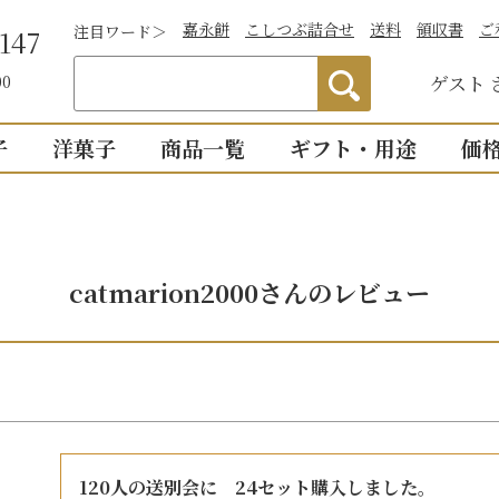
嘉永餅
こしつぶ詰合せ
送料
領収書
ご
注目ワード＞
147
ゲスト
00
子
洋菓子
商品一覧
ギフト・用途
価
わかりやすい説
）
つぶあん
お祝い
詰合せ・贈答
仏事
1,0
明付き一覧
結婚祝い
御供物
2,0
ついつい
catmarion2000さんのレビュー
全商品一覧
物
出産祝い
法事・
3,0
こし・つぶ1個ず
誕生日・長寿のお祝い
お盆・
4,0
その他のお祝い
個入り
8個入り
詰合せ16個入
5,0
お祝返し
手土産
こし・つぶ各8個
0個入り
16個入り
い・お返し
プチギ
mini
せいろ薄皮
120人の送別会に　24セット購入しました。

【かす紙包み】贈答・薄皮