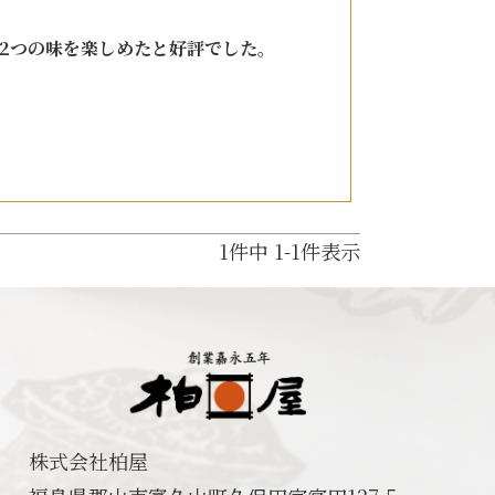
紙袋


〜
円
2つの味を楽しめたと好評でした。
ト
検索
1
件中
1
-
1
件表示
株式会社柏屋