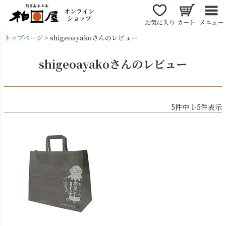
オンライン
ショップ
お気に入り
カート
メニュー
トップページ
shigeoayakoさんのレビュー
shigeoayakoさんのレビュー
5
件中
1
-
5
件表示