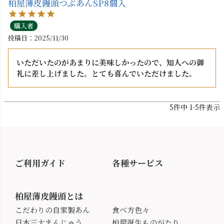
柏屋薄皮饅頭つぶあんSP8個入
購入者
投稿日
2025/11/30
いただいたのがあまりに美味しかったので、知人への御
礼に差し上げました。とても喜んでいただけました。
5
件中
1
-
5
件表示
ご利用ガイド
各種サービス
柏屋薄皮饅頭とは
こだわりの自家製あん
食べ方色々
日本三大まんじゅう
柏屋誕生ものがたり