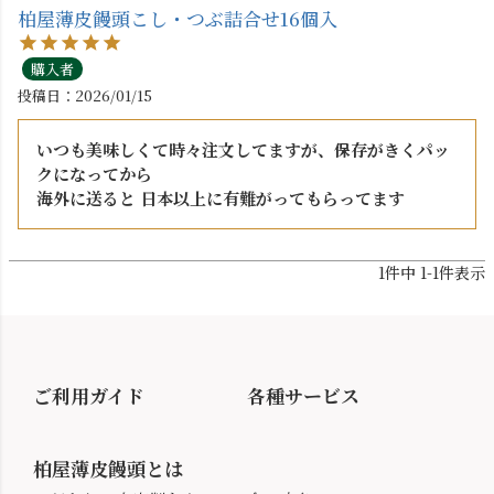
柏屋薄皮饅頭こし・つぶ詰合せ16個入
購入者
投稿日
2026/01/15
いつも美味しくて時々注文してますが、保存がきくパッ
クになってから

海外に送ると 日本以上に有難がってもらってます
1
件中
1
-
1
件表示
ご利用ガイド
各種サービス
柏屋薄皮饅頭とは