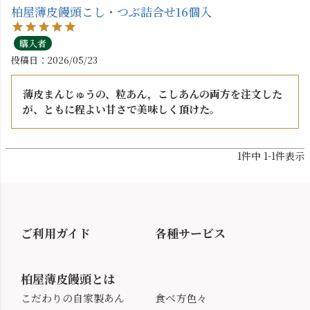
柏屋薄皮饅頭こし・つぶ詰合せ16個入
購入者
投稿日
2026/05/23
薄皮まんじゅうの、粒あん，こしあんの両方を注文した
が、ともに程よい甘さで美味しく頂けた。
1
件中
1
-
1
件表示
ご利用ガイド
各種サービス
柏屋薄皮饅頭とは
こだわりの自家製あん
食べ方色々