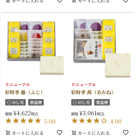
カートに入れる
カートに入れる
リニューアル
リニューアル
彩時季 藤（ふじ）
彩時季 茜（あかね）
〇 のし可
常温便
〇 のし可
常温便
¥
4,622
¥
3,061
価格
税込
価格
税込
5.00
4.00
カートに入れる
カートに入れる