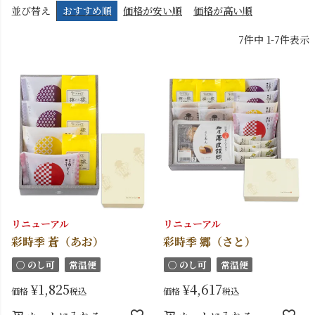
並び替え
おすすめ順
価格が安い順
価格が高い順
7
件中
1
-
7
件表示
リニューアル
リニューアル
彩時季 蒼（あお）
彩時季 郷（さと）
〇 のし可
常温便
〇 のし可
常温便
¥
1,825
¥
4,617
価格
税込
価格
税込