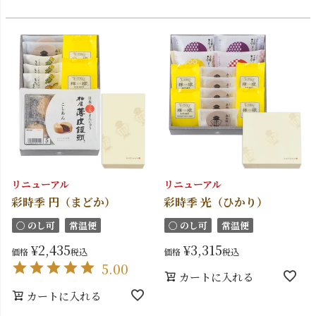
リニューアル
リニューアル
彩時季 円（まどか）
彩時季 光（ひかり）
〇 のし可
常温便
〇 のし可
常温便
¥
2,435
¥
3,315
価格
税込
価格
税込
5.00
カートに入れる
カートに入れる