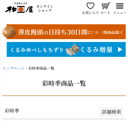
〜
オンライン
商品番号/JANコード
ショップ
お気に入り
カート
メニュー
並び順
新着順
登録順
価格が安い順
価格が高い順
トップページ
彩時季商品一覧
優先度順
レビュー順
彩時季商品一覧
キーワードヒット順
検索
彩時季
詳細検索