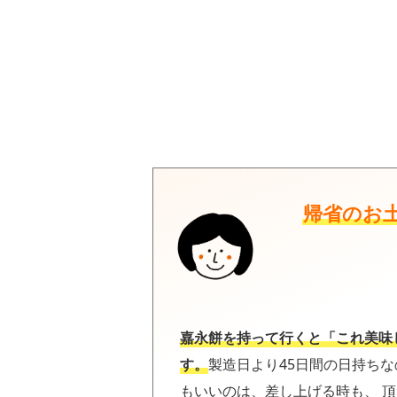
帰省のお
嘉永餅を持って行くと「これ美味
す。
製造日より45日間の日持ち
もいいのは、差し上げる時も、 