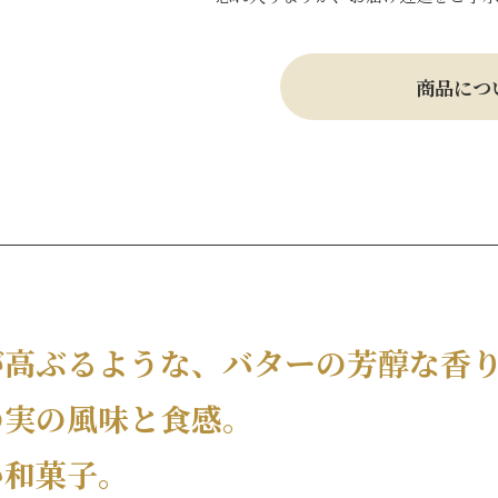
商品につ
が高ぶるような、バターの芳醇な香
の実の風味と食感。
い和菓子。