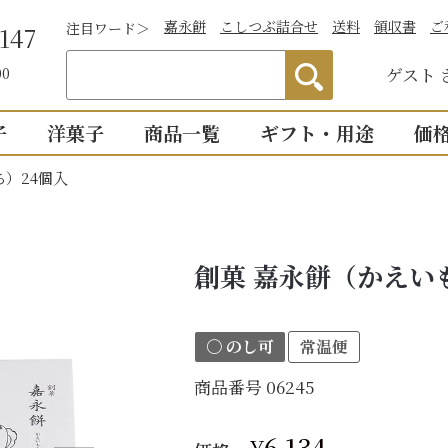
嘉永餅
こしつぶ詰合せ
送料
領収書
ご
注目ワード＞
147
ゲスト
00
子
洋菓子
商品一覧
ギフト・用途
価
ち）24個入
わかりやすい説
）
つぶあん
お祝い
詰合せ・贈答
仏事
1,0
明付き一覧
結婚祝い
御供物
2,0
ついつい
全商品一覧
創菓 嘉永餅（かえい
物
出産祝い
法事・
3,0
こし・つぶ1個ず
誕生日・長寿のお祝い
お盆・
4,0
〇 のし可
常温便
その他のお祝い
個入り
8個入り
詰合せ16個入
5,0
お祝返し
商品番号
06245
手土産
こし・つぶ各8個
0個入り
16個入り
い・お返し
プチギ
mini
せいろ薄皮
¥
6,134
【かす紙包み】贈答・薄皮