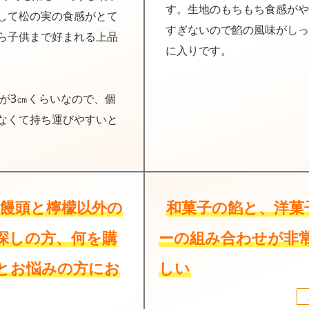
す。生地のもちもち食感がや
して松の実の食感がとて
すぎないので餡の風味がしっ
ら子供まで好まれる上品
に入りです。
みが3㎝くらいなので、個
なくて持ち運びやすいと
皮饅頭と檸檬以外の
和菓子の餡と、洋菓
探しの方、何を購
ーの組み合わせが非
とお悩みの方にお
しい