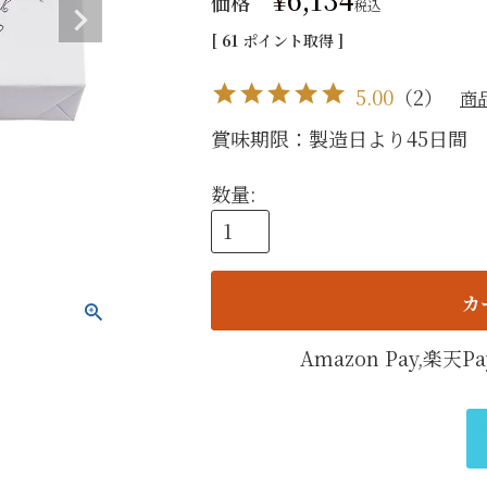
価格
税込
手提げ
[
61
ポイント取得 ]
eギフ
5.00
（
2
）
商
賞味期限：製造日より45日間 
カ
Amazon Pay,楽