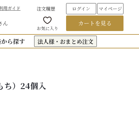
利用ガイド
注文履歴
ログイン
マイページ
カートを見る
さん
お気に入り
格から探す
法人様・おまとめ注文
00円台の贈りもの
（おくもつ）
00円台の贈りもの
もち）24個入
法要のお返し（引き出物）
00円台の贈りもの
つ
お彼岸
00円台の贈りもの
00円台の贈りもの
6,000円以上
フト
饅頭