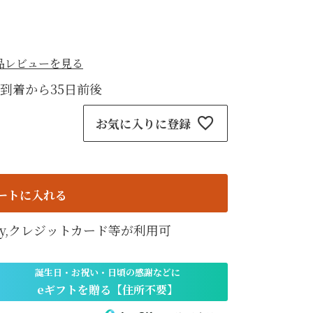
紙袋
〜
円
ト
品レビューを見る
検索
到着から35日前後
お気に入りに登録
ートに入れる
天Pay,クレジットカード等が利用可