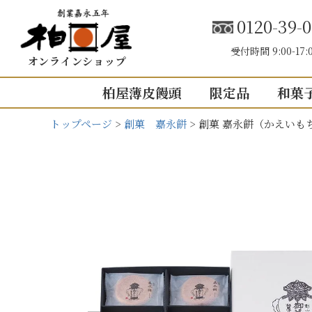
0120-39-0
受付時間 9:00-17:
オンラインショップ
柏屋薄皮饅頭
限定品
和菓
トップページ
創菓 嘉永餅
創菓 嘉永餅（かえいも
こしあん
内祝い（お返し
結婚内祝い
結婚式引き出
出産内祝い
快気祝い
5個入り
8個入り
5
入園・入学の
10個入り
16個入り
1
その他の内祝
mini
せいろ薄皮