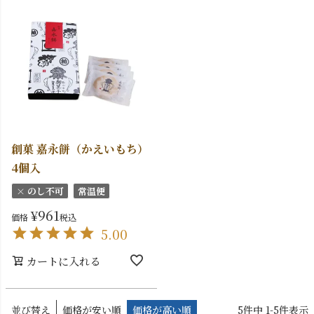
創菓 嘉永餅（かえいもち）
4個入
× のし不可
常温便
¥
961
価格
税込
5.00
カートに入れる
並び替え
価格が安い順
価格が高い順
5
件中
1
-
5
件表示