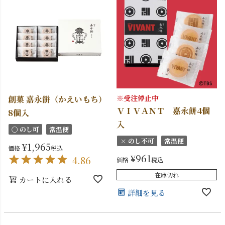
※受注停止中
創菓 嘉永餅（かえいもち）
ＶＩＶＡＮＴ 嘉永餅4個
8個入
入
〇 のし可
常温便
× のし不可
常温便
¥
1,965
価格
税込
¥
961
4.86
価格
税込
在庫切れ
カートに入れる
詳細を見る