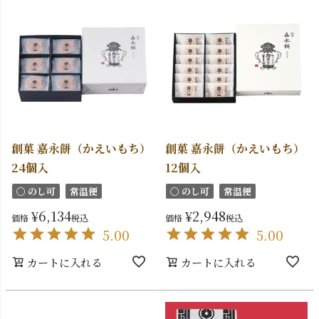
創菓 嘉永餅（かえいもち）
創菓 嘉永餅（かえいもち）
24個入
12個入
〇 のし可
常温便
〇 のし可
常温便
¥
6,134
¥
2,948
価格
税込
価格
税込
5.00
5.00
カートに入れる
カートに入れる