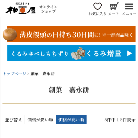
オンライン
ショップ
お気に入り
カート
メニュー
トップページ
創菓 嘉永餅
創菓 嘉永餅
並び替え
価格が安い順
価格が高い順
5
件中
1
-
5
件表示