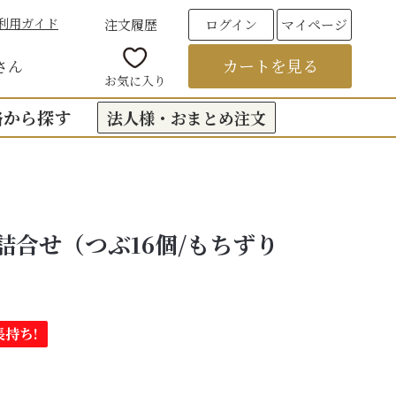
利用ガイド
注文履歴
ログイン
マイページ
カートを見る
さん
お気に入り
格から探す
法人様・おまとめ注文
00円台の贈りもの
（おくもつ）
00円台の贈りもの
詰合せ（つぶ16個/もちずり
法要のお返し（引き出物）
00円台の贈りもの
つ
お彼岸
00円台の贈りもの
00円台の贈りもの
持ち!
6,000円以上
フト
饅頭