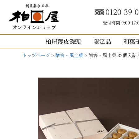
0120-39-0
受付時間 9:00-17:
オンラインショップ
柏屋薄皮饅頭
限定品
和菓
トップページ
贈答・風土菓
贈答・風土菓 32個入詰
こしあん
内祝い（お返し
結婚内祝い
結婚式引き出
出産内祝い
快気祝い
5個入り
8個入り
5
入園・入学の
10個入り
16個入り
1
その他の内祝
mini
せいろ薄皮