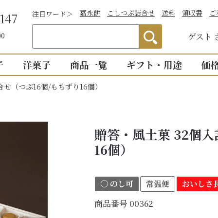
嘉永餅
こしつぶ詰合せ
送料
領収書
ご
注目ワード＞
147
ゲスト
00
子
洋菓子
商品一覧
ギフト・用途
価
合せ（つぶ16個/もちずり16個）
わかりやすい説
）
つぶあん
お祝い
詰合せ・贈答
仏事
1,0
明付き一覧
結婚祝い
御供物
2,0
ついつい
全商品一覧
贈答・風土菓 32個入
物
出産祝い
法事・
3,0
こし・つぶ1個ず
16個）
誕生日・長寿のお祝い
お盆・
4,0
その他のお祝い
個入り
8個入り
詰合せ16個入
5,0
〇 のし可
常温便
おいしさ長
お祝返し
手土産
こし・つぶ各8個
0個入り
16個入り
商品番号
00362
い・お返し
プチギ
mini
せいろ薄皮
【かす紙包み】贈答・薄皮