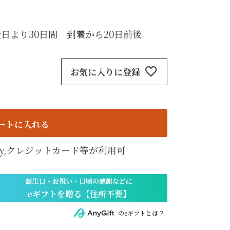
紙袋
〜
円
ト
日より30日間 到着から20日前後
検索
お気に入りに登録
ートに入れる
天Pay,クレジットカード等が利用可
のeギフトとは？