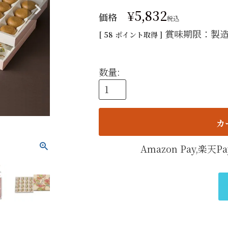
手提げ
¥
5,832
価格
税込
eギフ
賞味期限：製造
[
58
ポイント取得 ]
カ
Amazon Pay,楽