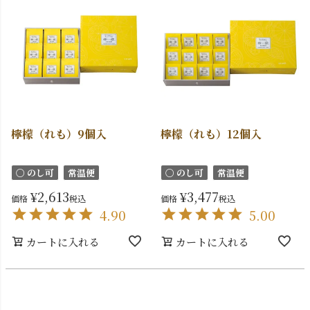
檸檬（れも）9個入
檸檬（れも）12個入
〇 のし可
常温便
〇 のし可
常温便
¥
2,613
¥
3,477
価格
税込
価格
税込
4.90
5.00
カートに入れる
カートに入れる