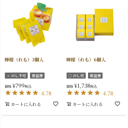
檸檬（れも）3個入
檸檬（れも）6個入
× のし不可
常温便
〇 のし可
常温便
¥
799
¥
1,738
価格
税込
価格
税込
4.78
4.78
カートに入れる
カートに入れる