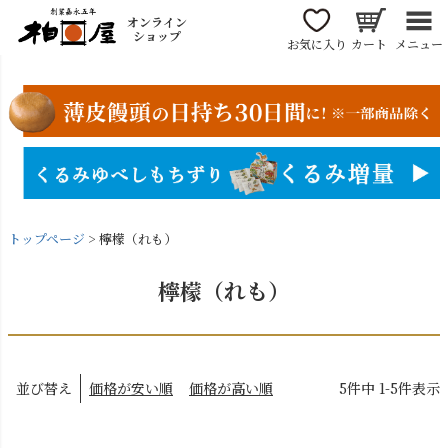
オンライン
ショップ
お気に入り
カート
メニュー
トップページ
檸檬（れも）
檸檬（れも）
並び替え
価格が安い順
価格が高い順
5
件中
1
-
5
件表示