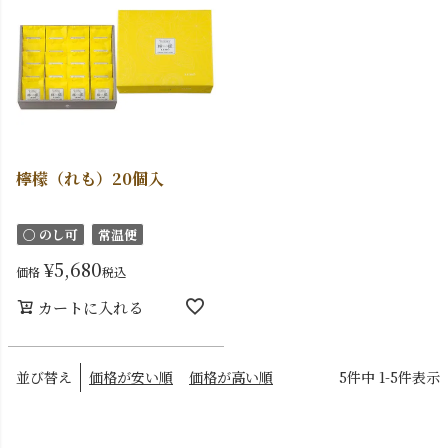
檸檬（れも）20個入
〇 のし可
常温便
¥
5,680
価格
税込
カートに入れる
並び替え
価格が安い順
価格が高い順
5
件中
1
-
5
件表示